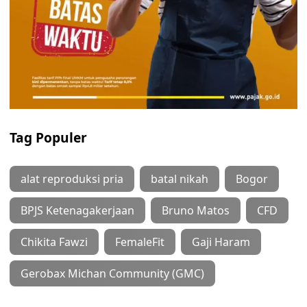
Tag Populer
alat reproduksi pria
batal nikah
Bogor
BPJS Ketenagakerjaan
Bruno Matos
CFD
Chikita Fawzi
FemaleFit
Gaji Haram
Gerobax Michan Community (GMC)