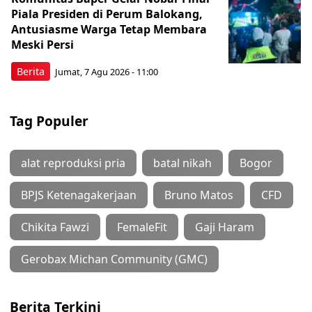
Piala Presiden di Perum Balokang,
Antusiasme Warga Tetap Membara
Meski Persi
Berita
Jumat, 7 Agu 2026 - 11:00
Tag Populer
alat reproduksi pria
batal nikah
Bogor
BPJS Ketenagakerjaan
Bruno Matos
CFD
Chikita Fawzi
FemaleFit
Gaji Haram
Gerobax Michan Community (GMC)
Berita Terkini