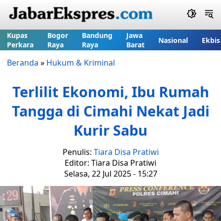
Kupas
Bogor
Bandung
Jawa
Nasional
Ekbis
Perkara
Raya
Raya
Barat
Beranda
»
Hukum & Kriminal
Terlilit Ekonomi, Ibu Rumah
Tangga di Cimahi Nekat Jadi
Kurir Sabu
Penulis:
Tiara Disa Pratiwi
Editor: Tiara Disa Pratiwi
Selasa, 22 Jul 2025 - 15:27