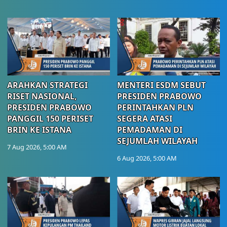
ARAHKAN STRATEGI
MENTERI ESDM SEBUT
RISET NASIONAL,
PRESIDEN PRABOWO
PRESIDEN PRABOWO
PERINTAHKAN PLN
PANGGIL 150 PERISET
SEGERA ATASI
BRIN KE ISTANA
PEMADAMAN DI
SEJUMLAH WILAYAH
7 Aug 2026, 5:00 AM
6 Aug 2026, 5:00 AM