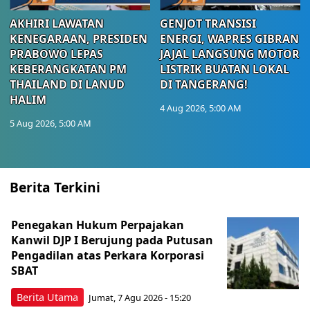
AKHIRI LAWATAN
GENJOT TRANSISI
KENEGARAAN, PRESIDEN
ENERGI, WAPRES GIBRAN
PRABOWO LEPAS
JAJAL LANGSUNG MOTOR
KEBERANGKATAN PM
LISTRIK BUATAN LOKAL
THAILAND DI LANUD
DI TANGERANG!
HALIM
4 Aug 2026, 5:00 AM
5 Aug 2026, 5:00 AM
Berita Terkini
Penegakan Hukum Perpajakan
Kanwil DJP I Berujung pada Putusan
Pengadilan atas Perkara Korporasi
SBAT
Berita Utama
Jumat, 7 Agu 2026 - 15:20