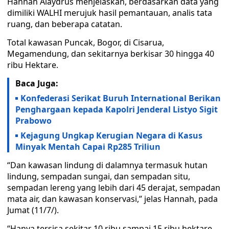
Hannah Alaydrus menjelaskan, berdasarkan data yang
dimiliki WALHI merujuk hasil pemantauan, analis tata
ruang, dan beberapa catatan.
Total kawasan Puncak, Bogor, di Cisarua,
Megamendung, dan sekitarnya berkisar 30 hingga 40
ribu Hektare.
Baca Juga:
Konfederasi Serikat Buruh International Berikan
Penghargaan kepada Kapolri Jenderal Listyo Sigit
Prabowo
Kejagung Ungkap Kerugian Negara di Kasus
Minyak Mentah Capai Rp285 Triliun
“Dan kawasan lindung di dalamnya termasuk hutan
lindung, sempadan sungai, dan sempadan situ,
sempadan lereng yang lebih dari 45 derajat, sempadan
mata air, dan kawasan konservasi,” jelas Hannah, pada
Jumat (11/7/).
“Hanya tersisa sekitar 10 ribu sampai 15 ribu hektare