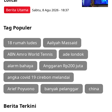
Loncar
Berita Utama
Sabtu, 8 Agu 2026 - 18:37
Tag Populer
18 rumah ludes
Aaliyah Massaid
ABN Amro World Tennis
ade londok
alarm bahaya
Anggaran Rp200 juta
angka covid 19 cirebon melandai
Arief Poyuono
banyak pelanggar
china
Berita Terkini