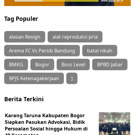
Tag Populer
alasan Resign
alat reproduksi pria
Arema FC Vs Persib Bandung
batal nikah
BMKG
Bogor
Boss Level
BPBD Jabar
BPJS Ketenagakerjaan
]
Berita Terkini
Karang Taruna Kabupaten Bogor
Siapkan Pasukan Advokasi, Bidik
Persoalan Sosial hingga Hukum di