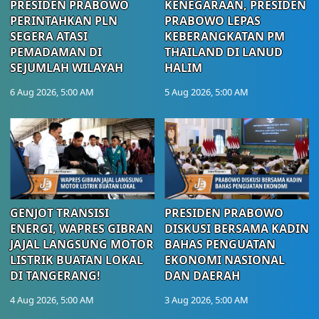
PRESIDEN PRABOWO
KENEGARAAN, PRESIDEN
PERINTAHKAN PLN
PRABOWO LEPAS
SEGERA ATASI
KEBERANGKATAN PM
PEMADAMAN DI
THAILAND DI LANUD
SEJUMLAH WILAYAH
HALIM
6 Aug 2026, 5:00 AM
5 Aug 2026, 5:00 AM
GENJOT TRANSISI
PRESIDEN PRABOWO
ENERGI, WAPRES GIBRAN
DISKUSI BERSAMA KADIN
JAJAL LANGSUNG MOTOR
BAHAS PENGUATAN
LISTRIK BUATAN LOKAL
EKONOMI NASIONAL
DI TANGERANG!
DAN DAERAH
4 Aug 2026, 5:00 AM
3 Aug 2026, 5:00 AM