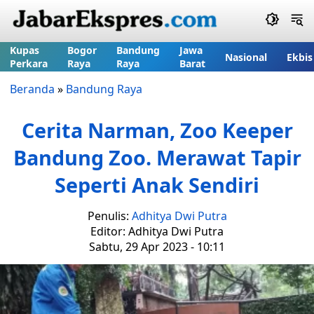
Kupas
Bogor
Bandung
Jawa
Nasional
Ekbis
Perkara
Raya
Raya
Barat
Beranda
»
Bandung Raya
Cerita Narman, Zoo Keeper
Bandung Zoo. Merawat Tapir
Seperti Anak Sendiri
Penulis:
Adhitya Dwi Putra
Editor: Adhitya Dwi Putra
Sabtu, 29 Apr 2023 - 10:11