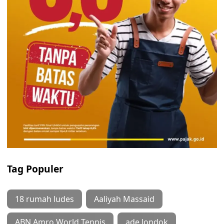
Tag Populer
18 rumah ludes
Aaliyah Massaid
ABN Amro World Tennis
ade londok