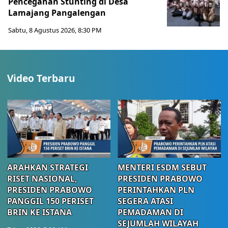
Pencegahan Stunting di Desa
Lamajang Pangalengan
Sabtu, 8 Agustus 2026, 8:30 PM
Video Terbaru
ARAHKAN STRATEGI
MENTERI ESDM SEBUT
RISET NASIONAL,
PRESIDEN PRABOWO
PRESIDEN PRABOWO
PERINTAHKAN PLN
PANGGIL 150 PERISET
SEGERA ATASI
BRIN KE ISTANA
PEMADAMAN DI
SEJUMLAH WILAYAH