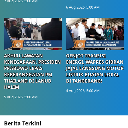
7 Aug 2026, 5:00 AM
6 Aug 2026, 5:00 AM
AKHIRI LAWATAN
GENJOT TRANSISI
KENEGARAAN, PRESIDEN
ENERGI, WAPRES GIBRAN
PRABOWO LEPAS
JAJAL LANGSUNG MOTOR
KEBERANGKATAN PM
LISTRIK BUATAN LOKAL
THAILAND DI LANUD
DI TANGERANG!
HALIM
4 Aug 2026, 5:00 AM
5 Aug 2026, 5:00 AM
Berita Terkini