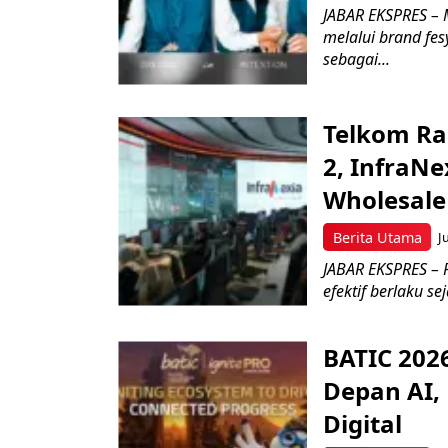
JABAR EKSPRES – M
melalui brand fe
sebagai...
Telkom Ra
2, InfraNe
Wholesale
Berita Utama
J
JABAR EKSPRES – P
efektif berlaku se
BATIC 202
Depan AI, 
Digital