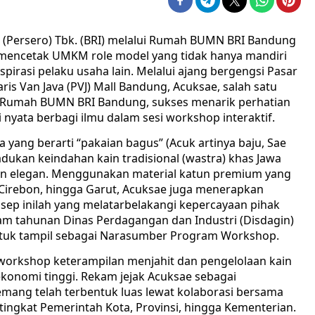
 (Persero) Tbk. (BRI) melalui Rumah BUMN BRI Bandung
mencetak UMKM role model yang tidak hanya mandiri
pirasi pelaku usaha lain. Melalui ajang bergengsi Pasar
ris Van Java (PVJ) Mall Bandung, Acuksae, salah satu
n Rumah BUMN BRI Bandung, sukses menarik perhatian
 nyata berbagi ilmu dalam sesi workshop interaktif.
 yang berarti “pakaian bagus” (Acuk artinya baju, Sae
dukan keindahan kain tradisional (wastra) khas Jawa
an elegan. Menggunakan material katun premium yang
 Cirebon, hingga Garut, Acuksae juga menerapkan
nsep inilah yang melatarbelakangi kepercayaan pihak
m tahunan Dinas Perdagangan dan Industri (Disdagin)
tuk tampil sebagai Narasumber Program Workshop.
 workshop keterampilan menjahit dan pengelolaan kain
 ekonomi tinggi. Rekam jejak Acuksae sebagai
ng telah terbentuk luas lewat kolaborasi bersama
 tingkat Pemerintah Kota, Provinsi, hingga Kementerian.