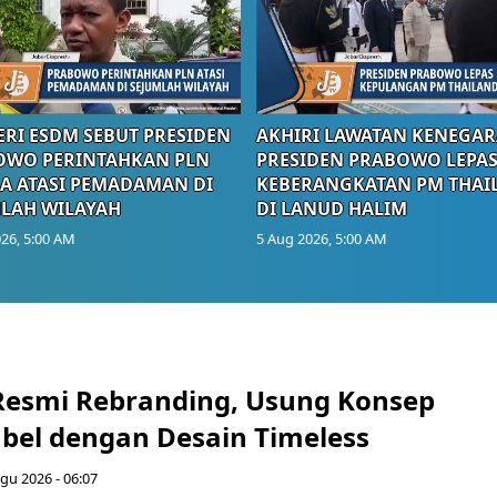
RI ESDM SEBUT PRESIDEN
AKHIRI LAWATAN KENEGAR
OWO PERINTAHKAN PLN
PRESIDEN PRABOWO LEPA
A ATASI PEMADAMAN DI
KEBERANGKATAN PM THAI
LAH WILAYAH
DI LANUD HALIM
26, 5:00 AM
5 Aug 2026, 5:00 AM
Resmi Rebranding, Usung Konsep
abel dengan Desain Timeless
gu 2026 - 06:07