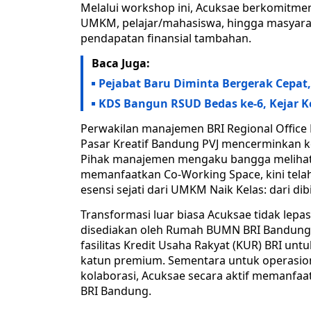
Melalui workshop ini, Acuksae berkomitme
UMKM, pelajar/mahasiswa, hingga masya
pendapatan finansial tambahan.
Baca Juga:
Pejabat Baru Diminta Bergerak Cepat,
KDS Bangun RSUD Bedas ke-6, Kejar K
​Perwakilan manajemen BRI Regional Offi
Pasar Kreatif Bandung PVJ mencerminkan 
Pihak manajemen mengaku bangga melihat 
memanfaatkan Co-Working Space, kini telah 
esensi sejati dari UMKM Naik Kelas: dari di
​Transformasi luar biasa Acuksae tidak lep
disediakan oleh Rumah BUMN BRI Bandung
fasilitas Kredit Usaha Rakyat (KUR) BRI u
katun premium. Sementara untuk operasion
kolaborasi, Acuksae secara aktif memanfa
BRI Bandung.