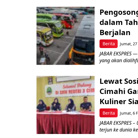
Pengosong
dalam Tah
Berjalan
Berita
Jumat, 27
JABAR EKSPRES —
yang akan dialihf
Lewat Sosi
Cimahi Ga
Kuliner Si
Berita
Jumat, 6 F
JABAR EKSPRES – 
terjun ke dunia ke