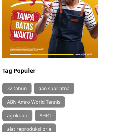
Tag Populer
32 tahun
aan supriatna
ABN Amro World Tennis
agrikulur
AHRT
alat reproduksi pria