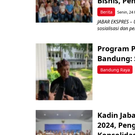
Bisnis, Pe
Berita
Senin, 24 
JABAR EKSPRES – 
sosialisasi dan p
Program P
Bandung: 
Bandung Raya
Kadin Jab
2024, Pen
Konsolidas