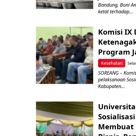
Bandung, Boni A
ketat terhadap...
Komisi IX
Ketenagak
Program 
Kesehatan
Sela
SOREANG – Komis
pelaksanaan Sosi
Kabupaten...
Universit
Sosialisas
Membuat 