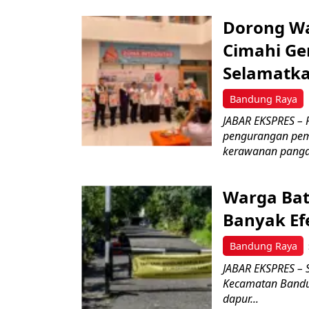
Dorong Wa
Cimahi Ge
Selamatk
Bandung Raya
JABAR EKSPRES – 
pengurangan pem
kerawanan pangan
Warga Bat
Banyak Ef
Bandung Raya
JABAR EKSPRES – 
Kecamatan Bandu
dapur...