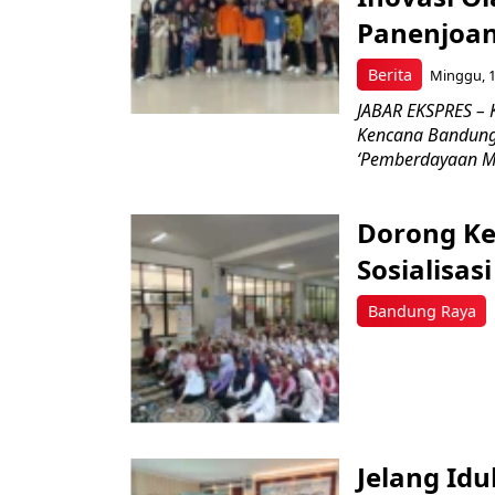
Panenjoa
Berita
Minggu, 1
JABAR EKSPRES – K
Kencana Bandung,
‘Pemberdayaan Ma
Dorong Ke
Sosialisa
Bandung Raya
Jelang Id