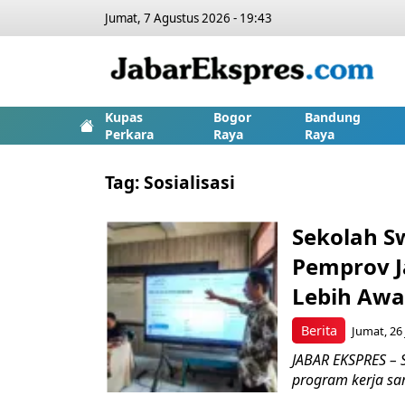
Jumat, 7 Agustus 2026 - 19:43
Kupas
Bogor
Bandung
Perkara
Raya
Raya
Tag:
Sosialisasi
Sekolah S
Pemprov Ja
Lebih Awa
Berita
Jumat, 26 
JABAR EKSPRES – 
program kerja sam