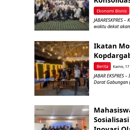
Ekonomi Bisnis
JABARESKPRES – K
waktu dekat akan
Ikatan Mo
Kopdargab
Berita
Kamis, 17
JABAR EKSPRES – 
Darat Gabungan (
Mahasiswa
Sosialisas
Inovasi O