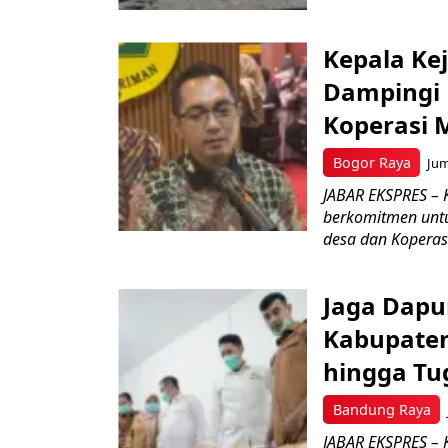
Kepala Ke
Dampingi 
Koperasi 
Bogor Raya
Jum
JABAR EKSPRES – 
berkomitmen unt
desa dan Koperasi
Jaga Dapu
Kabupaten
hingga Tu
Bandung Raya
JABAR EKSPRES – 