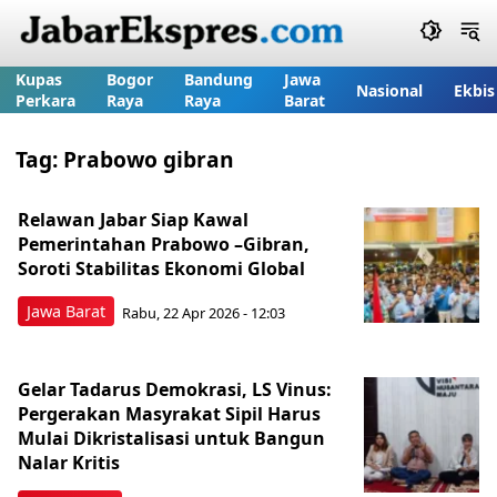
Kupas
Bogor
Bandung
Jawa
Nasional
Ekbis
Perkara
Raya
Raya
Barat
Tag:
Prabowo gibran
Relawan Jabar Siap Kawal
Pemerintahan Prabowo –Gibran,
Soroti Stabilitas Ekonomi Global
Jawa Barat
Rabu, 22 Apr 2026 - 12:03
Gelar Tadarus Demokrasi, LS Vinus:
Pergerakan Masyrakat Sipil Harus
Mulai Dikristalisasi untuk Bangun
Nalar Kritis