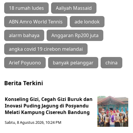
18 rumah ludes
Aaliyah Massaid
ABN Amro World Tennis
ade londok
alarm bahaya
Anggaran Rp200 juta
angka covid 19 cirebon melandai
Arief Poyuono
banyak pelanggar
china
Berita Terkini
Konseling Gizi, Cegah Gizi Buruk dan
Inovasi Puding Jagung di Posyandu
Melati Kampung Cisereuh Bandung
Sabtu, 8 Agustus 2026, 10:24 PM