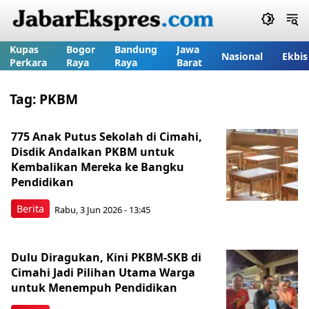
Kupas
Bogor
Bandung
Jawa
Nasional
Ekbis
Perkara
Raya
Raya
Barat
Tag:
PKBM
775 Anak Putus Sekolah di Cimahi,
Disdik Andalkan PKBM untuk
Kembalikan Mereka ke Bangku
Pendidikan
Berita
Rabu, 3 Jun 2026 - 13:45
Dulu Diragukan, Kini PKBM-SKB di
Cimahi Jadi Pilihan Utama Warga
untuk Menempuh Pendidikan