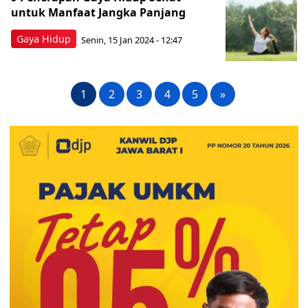
untuk Manfaat Jangka Panjang
Gaya Hidup
Senin, 15 Jan 2024 - 12:47
1
2
3
4
5
»