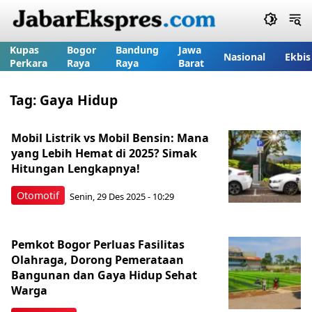
Kupas
Bogor
Bandung
Jawa
Nasional
Ekbis
Perkara
Raya
Raya
Barat
Tag:
Gaya Hidup
Mobil Listrik vs Mobil Bensin: Mana
yang Lebih Hemat di 2025? Simak
Hitungan Lengkapnya!
Otomotif
Senin, 29 Des 2025 - 10:29
Pemkot Bogor Perluas Fasilitas
Olahraga, Dorong Pemerataan
Bangunan dan Gaya Hidup Sehat
Warga