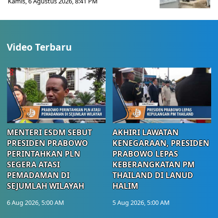
Kamis, 6 Agustus 2026, 8:41 PM
Video Terbaru
MENTERI ESDM SEBUT
AKHIRI LAWATAN
PRESIDEN PRABOWO
KENEGARAAN, PRESIDEN
PERINTAHKAN PLN
PRABOWO LEPAS
SEGERA ATASI
KEBERANGKATAN PM
PEMADAMAN DI
THAILAND DI LANUD
SEJUMLAH WILAYAH
HALIM
6 Aug 2026, 5:00 AM
5 Aug 2026, 5:00 AM