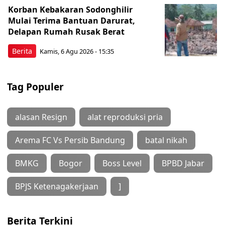
Korban Kebakaran Sodonghilir
Mulai Terima Bantuan Darurat,
Delapan Rumah Rusak Berat
Berita
Kamis, 6 Agu 2026 - 15:35
Tag Populer
alasan Resign
alat reproduksi pria
Arema FC Vs Persib Bandung
batal nikah
BMKG
Bogor
Boss Level
BPBD Jabar
BPJS Ketenagakerjaan
]
Berita Terkini