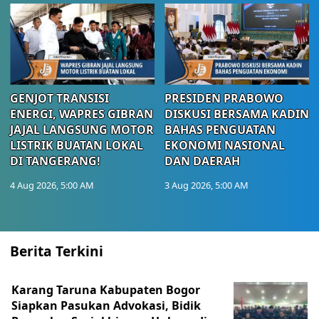
GENJOT TRANSISI
PRESIDEN PRABOWO
ENERGI, WAPRES GIBRAN
DISKUSI BERSAMA KADIN
JAJAL LANGSUNG MOTOR
BAHAS PENGUATAN
LISTRIK BUATAN LOKAL
EKONOMI NASIONAL
DI TANGERANG!
DAN DAERAH
4 Aug 2026, 5:00 AM
3 Aug 2026, 5:00 AM
Berita Terkini
Karang Taruna Kabupaten Bogor
Siapkan Pasukan Advokasi, Bidik