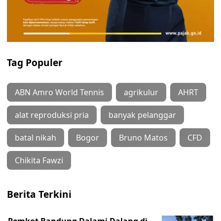
Tag Populer
ABN Amro World Tennis
agrikulur
AHRT
alat reproduksi pria
banyak pelanggar
batal nikah
Bogor
Bruno Matos
CFD
Chikita Fawzi
Berita Terkini