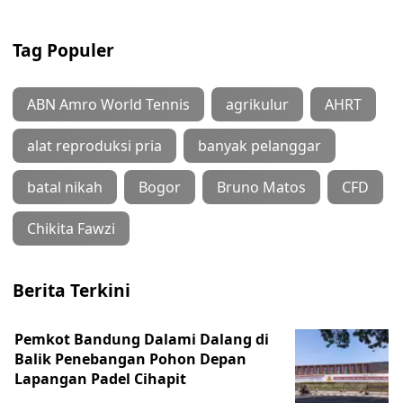
Tag Populer
ABN Amro World Tennis
agrikulur
AHRT
alat reproduksi pria
banyak pelanggar
batal nikah
Bogor
Bruno Matos
CFD
Chikita Fawzi
Berita Terkini
Pemkot Bandung Dalami Dalang di
Balik Penebangan Pohon Depan
Lapangan Padel Cihapit