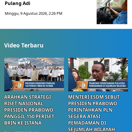
Pulang Adi
Minggu, 9 Agustus 2026, 2:26 PM
Video Terbaru
ARAHKAN STRATEGI
MENTERI ESDM SEBUT
RISET NASIONAL,
PRESIDEN PRABOWO
PRESIDEN PRABOWO
PERINTAHKAN PLN
PANGGIL 150 PERISET
SEGERA ATASI
BRIN KE ISTANA
PEMADAMAN DI
SEJUMLAH WILAYAH