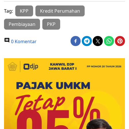
Tag:
KPP
Kredit Perumahan
Pembiayaan
PKP
0 Komentar