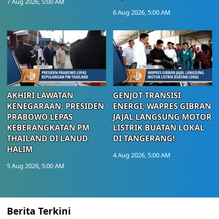
7 Aug 2026, 5:00 AM
6 Aug 2026, 5:00 AM
AKHIRI LAWATAN
GENJOT TRANSISI
KENEGARAAN, PRESIDEN
ENERGI, WAPRES GIBRAN
PRABOWO LEPAS
JAJAL LANGSUNG MOTOR
KEBERANGKATAN PM
LISTRIK BUATAN LOKAL
THAILAND DI LANUD
DI TANGERANG!
HALIM
4 Aug 2026, 5:00 AM
5 Aug 2026, 5:00 AM
Berita Terkini