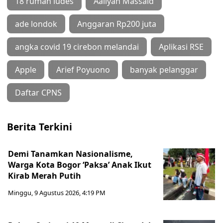
18 rumah ludes
Aaliyah Massaid
ade londok
Anggaran Rp200 juta
angka covid 19 cirebon melandai
Aplikasi RSE
Apple
Arief Poyuono
banyak pelanggar
Daftar CPNS
Berita Terkini
Demi Tanamkan Nasionalisme,
Warga Kota Bogor ‘Paksa’ Anak Ikut
Kirab Merah Putih
Minggu, 9 Agustus 2026, 4:19 PM