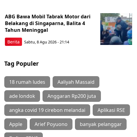
ABG Bawa Mobil Tabrak Motor dari
Belakang di Singaparna, Balita 4
Tahun Meninggal
Berita
Sabtu, 8 Agu 2026 - 21:14
Tag Populer
18 rumah ludes
Aaliyah Massaid
ade londok
Anggaran Rp200 juta
angka covid 19 cirebon melandai
Aplikasi RSE
Apple
Arief Poyuono
banyak pelanggar