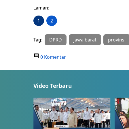
Laman:
1
2
Tag:
DPRD
jawa barat
provinsi
0 Komentar
Video Terbaru