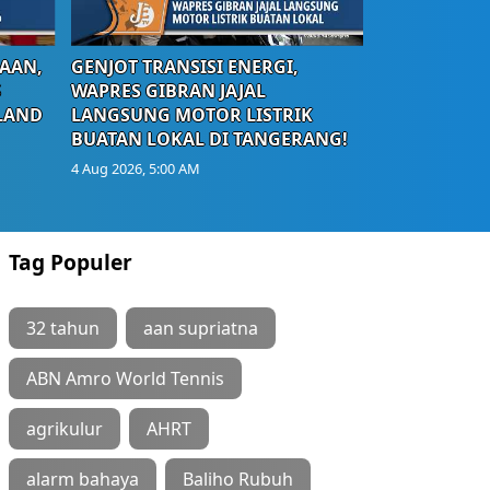
AAN,
GENJOT TRANSISI ENERGI,
S
WAPRES GIBRAN JAJAL
LAND
LANGSUNG MOTOR LISTRIK
BUATAN LOKAL DI TANGERANG!
4 Aug 2026, 5:00 AM
Tag Populer
32 tahun
aan supriatna
ABN Amro World Tennis
agrikulur
AHRT
alarm bahaya
Baliho Rubuh