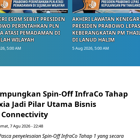
RI ESDM SEBUT PRESIDEN
AKHIRI LAWATAN KENEGAR
OWO PERINTAHKAN PLN
PRESIDEN PRABOWO LEPA
A ATASI PEMADAMAN DI
KEBERANGKATAN PM THAI
LAH WILAYAH
DI LANUD HALIM
26, 5:00 AM
5 Aug 2026, 5:00 AM
mpungkan Spin-Off InfraCo Tahap
xia Jadi Pilar Utama Bisnis
 Connectivity
umat, 7 Agu 2026 - 22:48
asca penyelesaian Spin-Off InfraCo Tahap 1 yang secara