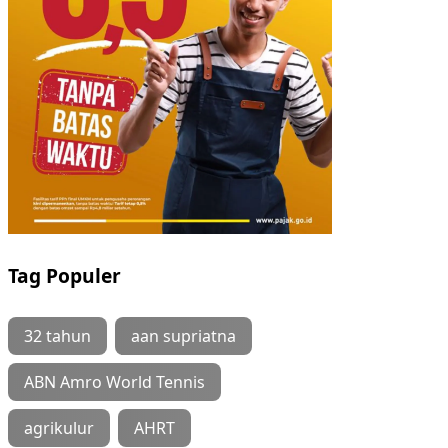
Tag Populer
32 tahun
aan supriatna
ABN Amro World Tennis
agrikulur
AHRT