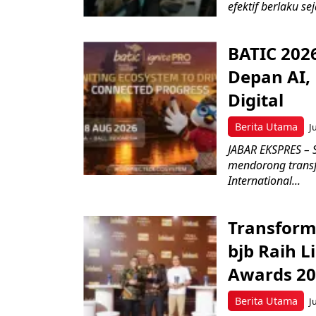
efektif berlaku se
BATIC 202
Depan AI, 
Digital
Berita Utama
J
JABAR EKSPRES – 
mendorong transfo
International...
Transform
bjb Raih 
Awards 2
Berita Utama
J