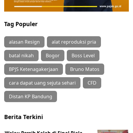
Tag Populer
alasan Resign
alat reproduksi pria
batal nikah
Bogor
Boss Level
BPJS Ketenagakerjaan
Bruno Matos
cara dapat uang sejuta sehari
CFD
Distan KP Bandung
Berita Terkini