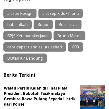
alasan Resign
alat reproduksi pria
batal nikah
Bogor
Boss Level
BPJS Ketenagakerjaan
Bruno Matos
cara dapat uang sejuta sehari
CFD
Distan KP Bandung
Berita Terkini
Walau Persib Kalah di Final Piala
Presiden, Bobotoh Tasikmalaya
Gembira Bawa Pulang Sepeda Listrik
dari Polres