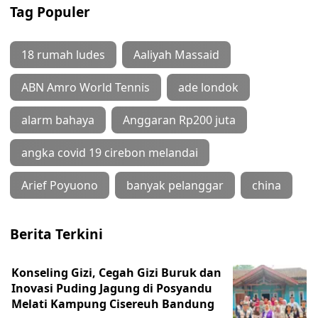
Tag Populer
18 rumah ludes
Aaliyah Massaid
ABN Amro World Tennis
ade londok
alarm bahaya
Anggaran Rp200 juta
angka covid 19 cirebon melandai
Arief Poyuono
banyak pelanggar
china
Berita Terkini
Konseling Gizi, Cegah Gizi Buruk dan
Inovasi Puding Jagung di Posyandu
Melati Kampung Cisereuh Bandung