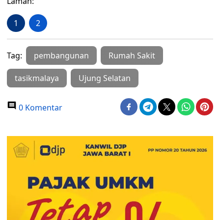
Laman:
1
2
Tag:
pembangunan
Rumah Sakit
tasikmalaya
Ujung Selatan
0 Komentar