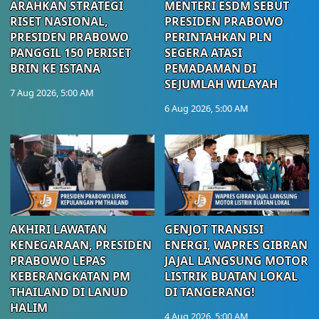
ARAHKAN STRATEGI
MENTERI ESDM SEBUT
RISET NASIONAL,
PRESIDEN PRABOWO
PRESIDEN PRABOWO
PERINTAHKAN PLN
PANGGIL 150 PERISET
SEGERA ATASI
BRIN KE ISTANA
PEMADAMAN DI
SEJUMLAH WILAYAH
7 Aug 2026, 5:00 AM
6 Aug 2026, 5:00 AM
AKHIRI LAWATAN
GENJOT TRANSISI
KENEGARAAN, PRESIDEN
ENERGI, WAPRES GIBRAN
PRABOWO LEPAS
JAJAL LANGSUNG MOTOR
KEBERANGKATAN PM
LISTRIK BUATAN LOKAL
THAILAND DI LANUD
DI TANGERANG!
HALIM
4 Aug 2026, 5:00 AM