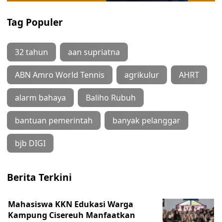
Tag Populer
32 tahun
aan supriatna
ABN Amro World Tennis
agrikulur
AHRT
alarm bahaya
Baliho Rubuh
bantuan pemerintah
banyak pelanggar
bjb DIGI
Berita Terkini
Mahasiswa KKN Edukasi Warga
Kampung Cisereuh Manfaatkan