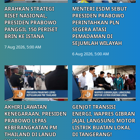
ARAHKAN STRATEGI
MENTERI ESDM SEBUT
RISET NASIONAL,
PRESIDEN PRABOWO
PRESIDEN PRABOWO
PERINTAHKAN PLN
PANGGIL 150 PERISET
SEGERA ATASI
BRIN KE ISTANA
PEMADAMAN DI
SEJUMLAH WILAYAH
7 Aug 2026, 5:00 AM
6 Aug 2026, 5:00 AM
AKHIRI LAWATAN
GENJOT TRANSISI
KENEGARAAN, PRESIDEN
ENERGI, WAPRES GIBRAN
PRABOWO LEPAS
JAJAL LANGSUNG MOTOR
KEBERANGKATAN PM
LISTRIK BUATAN LOKAL
THAILAND DI LANUD
DI TANGERANG!