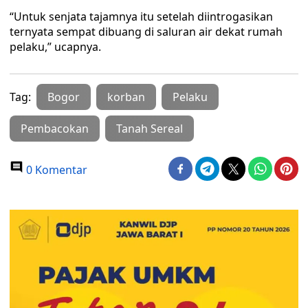
“Untuk senjata tajamnya itu setelah diintrogasikan
ternyata sempat dibuang di saluran air dekat rumah
pelaku,” ucapnya.
Tag:
Bogor
korban
Pelaku
Pembacokan
Tanah Sereal
0 Komentar