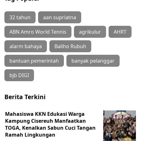
32 tahun
aan supriatna
ABN Amro World Tennis
agrikulur
AHRT
alarm bahaya
Baliho Rubuh
bantuan pemerintah
banyak pelanggar
bjb DIGI
Berita Terkini
Mahasiswa KKN Edukasi Warga
Kampung Cisereuh Manfaatkan
TOGA, Kenalkan Sabun Cuci Tangan
Ramah Lingkungan