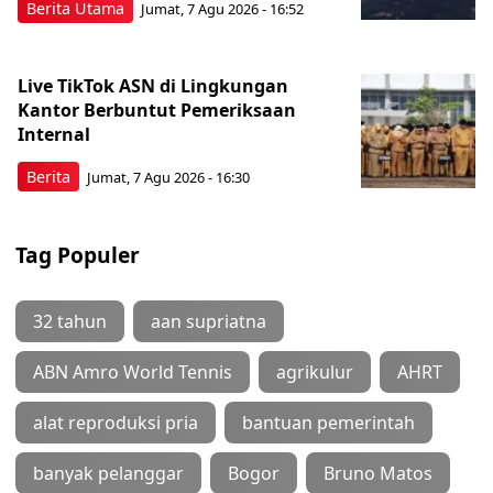
Berita Utama
Jumat, 7 Agu 2026 - 16:52
Live TikTok ASN di Lingkungan
Kantor Berbuntut Pemeriksaan
Internal
Berita
Jumat, 7 Agu 2026 - 16:30
Tag Populer
32 tahun
aan supriatna
ABN Amro World Tennis
agrikulur
AHRT
alat reproduksi pria
bantuan pemerintah
banyak pelanggar
Bogor
Bruno Matos