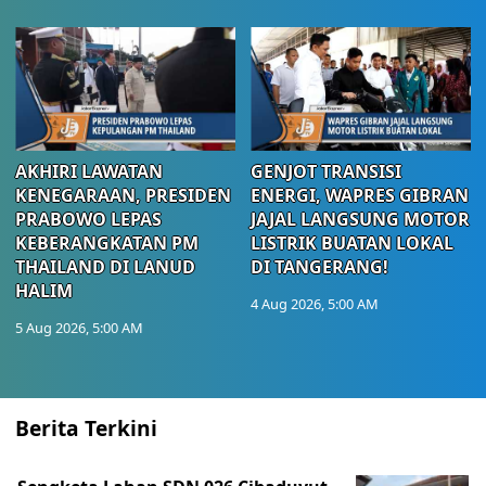
AKHIRI LAWATAN
GENJOT TRANSISI
KENEGARAAN, PRESIDEN
ENERGI, WAPRES GIBRAN
PRABOWO LEPAS
JAJAL LANGSUNG MOTOR
KEBERANGKATAN PM
LISTRIK BUATAN LOKAL
THAILAND DI LANUD
DI TANGERANG!
HALIM
4 Aug 2026, 5:00 AM
5 Aug 2026, 5:00 AM
Berita Terkini