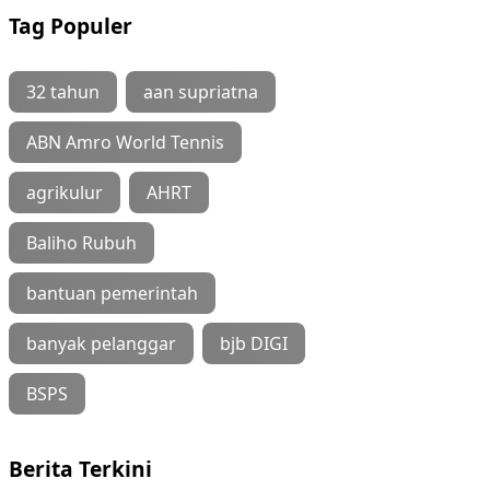
Tag Populer
32 tahun
aan supriatna
ABN Amro World Tennis
agrikulur
AHRT
Baliho Rubuh
bantuan pemerintah
banyak pelanggar
bjb DIGI
BSPS
Berita Terkini