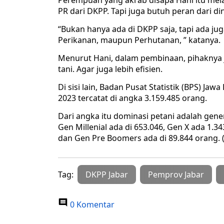
Perempuan yang akrab disapa Hani itu mela
PR dari DKPP. Tapi juga butuh peran dari din
“Bukan hanya ada di DKPP saja, tapi ada ju
Perikanan, maupun Perhutanan, ” katanya.
Menurut Hani, dalam pembinaan, pihakny
tani. Agar juga lebih efisien.
Di sisi lain, Badan Pusat Statistik (BPS) Ja
2023 tercatat di angka 3.159.485 orang.
Dari angka itu dominasi petani adalah gene
Gen Millenial ada di 653.046, Gen X ada 1.3
dan Gen Pre Boomers ada di 89.844 orang. 
Tag:
DKPP Jabar
Pemprov Jabar
0 Komentar