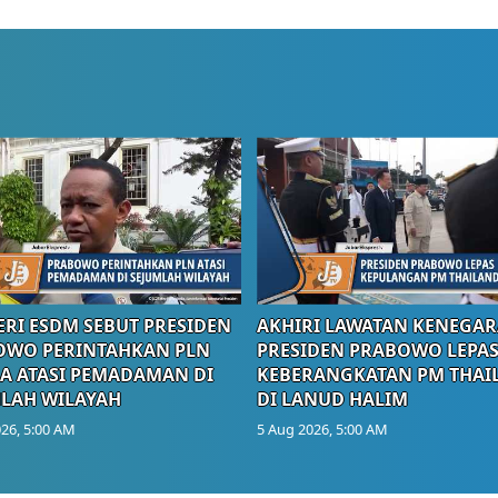
RI ESDM SEBUT PRESIDEN
AKHIRI LAWATAN KENEGAR
OWO PERINTAHKAN PLN
PRESIDEN PRABOWO LEPA
A ATASI PEMADAMAN DI
KEBERANGKATAN PM THAI
LAH WILAYAH
DI LANUD HALIM
26, 5:00 AM
5 Aug 2026, 5:00 AM