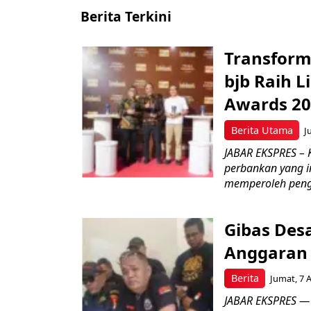
Berita Terkini
Transform
bjb Raih 
Awards 2
Berita Utama
J
JABAR EKSPRES –
perbankan yang i
memperoleh peng
Gibas Des
Anggaran 
Berita
Jumat, 7 
JABAR EKSPRES — 