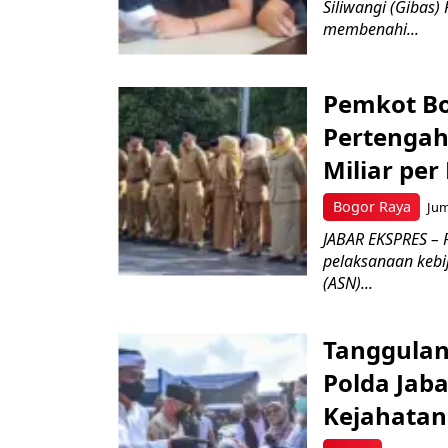
Siliwangi (Gibas)
membenahi...
Pemkot Bo
Pertengah
Miliar per
Bogor Raya
Jum
JABAR EKSPRES – 
pelaksanaan kebi
(ASN)...
Tanggulan
Polda Jab
Kejahata