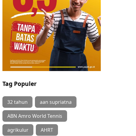
Tag Populer
32 tahun
aan supriatna
ABN Amro World Tennis
agrikulur
AHRT