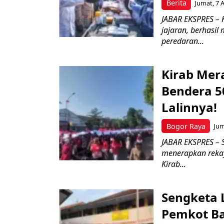
Berita
Jumat, 7 
JABAR EKSPRES – K
jajaran, berhasil
peredaran...
Kirab Mer
Bendera 5
Lalinnya!
Bogor Raya
Jum
JABAR EKSPRES – S
menerapkan rekaya
Kirab...
Sengketa 
Pemkot Ba