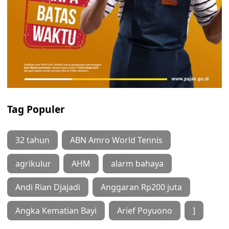
Tag Populer
32 tahun
ABN Amro World Tennis
agrikulur
AHM
alarm bahaya
Andi Rian Djajadi
Anggaran Rp200 juta
Angka Kematian Bayi
Arief Poyuono
]