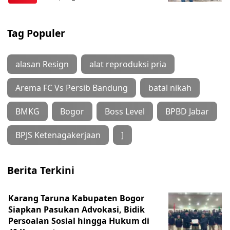
Tag Populer
alasan Resign
alat reproduksi pria
Arema FC Vs Persib Bandung
batal nikah
BMKG
Bogor
Boss Level
BPBD Jabar
BPJS Ketenagakerjaan
]
Berita Terkini
Karang Taruna Kabupaten Bogor
Siapkan Pasukan Advokasi, Bidik
Persoalan Sosial hingga Hukum di