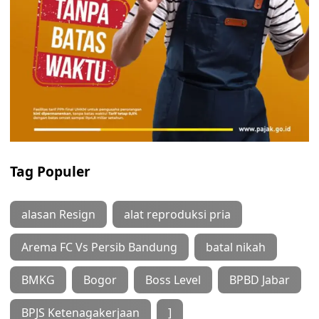
Tag Populer
alasan Resign
alat reproduksi pria
Arema FC Vs Persib Bandung
batal nikah
BMKG
Bogor
Boss Level
BPBD Jabar
BPJS Ketenagakerjaan
]