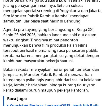
horor terbaru karya sutradara Edwin semakin terlihat
jelang penayangan resminya. Setelah sukses
menggelar special screening di Yogyakarta dan Jakarta,
film Monster Pabrik Rambut kembali mendapat
sambutan luar biasa saat hadir di Bandung.
Agenda pra-tayang yang berlangsung di Braga XXI,
Senin 25 Mei 2026, bahkan langsung sold out dalam
waktu singkat. Tingginya minat penonton
menunjukkan bahwa film produksi Palari Films
tersebut berhasil memancing rasa penasaran publik,
terutama karena mengangkat isu yang dekat dengan
kehidupan masyarakat pekerja saat ini.
Bukan sekadar menyajikan horor penuh teriakan dan
jumpscare, Monster Pabrik Rambut menawarkan
ketegangan psikologis yang lahir dari realita kelelahan
kerja, lembur berlebihan, hingga kurang tidur yang
kerap dialami buruh maupun pekerja kantoran.
Baca Juga:
Konsisten Perluas LayananQRIS, bank bjb Raih