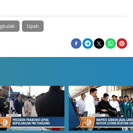
gkulak
Upah