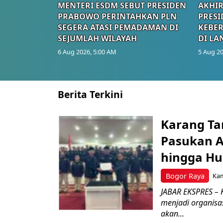
MENTERI ESDM SEBUT PRESIDEN
AKHIR
PRABOWO PERINTAHKAN PLN
PRESI
SEGERA ATASI PEMADAMAN DI
KEBE
SEJUMLAH WILAYAH
DI LA
6 Aug 2026, 5:00 AM
5 Aug 20
Berita Terkini
Karang Ta
Pasukan Ad
hingga Hu
Bogor Raya
Kam
JABAR EKSPRES – 
menjadi organisa
akan...