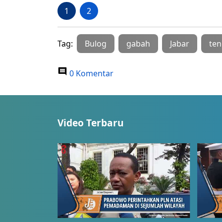
1
2
Tag:
Bulog
gabah
Jabar
ten
0 Komentar
Video Terbaru