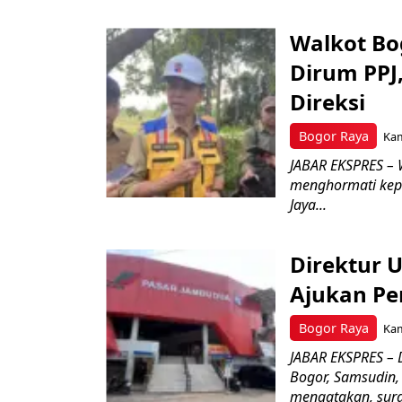
Walkot Bo
Dirum PPJ
Direksi
Bogor Raya
Kam
JABAR EKSPRES – 
menghormati kep
Jaya...
Direktur 
Ajukan Pe
Bogor Raya
Kam
JABAR EKSPRES – 
Bogor, Samsudin,
mengatakan, surat