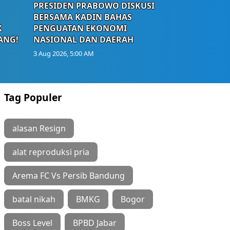
PRESIDEN PRABOWO DISKUSI
BERSAMA KADIN BAHAS
K
PENGUATAN EKONOMI
ANG!
NASIONAL DAN DAERAH
3 Aug 2026, 5:00 AM
Tag Populer
alasan Resign
alat reproduksi pria
Arema FC Vs Persib Bandung
batal nikah
BMKG
Bogor
Boss Level
BPBD Jabar