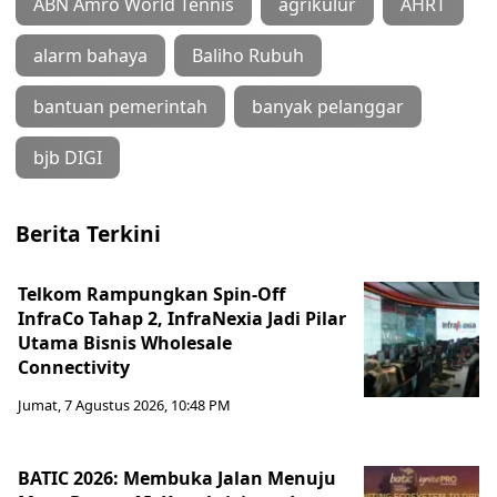
ABN Amro World Tennis
agrikulur
AHRT
alarm bahaya
Baliho Rubuh
bantuan pemerintah
banyak pelanggar
bjb DIGI
Berita Terkini
Telkom Rampungkan Spin-Off
InfraCo Tahap 2, InfraNexia Jadi Pilar
Utama Bisnis Wholesale
Connectivity
Jumat, 7 Agustus 2026, 10:48 PM
BATIC 2026: Membuka Jalan Menuju