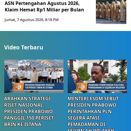
ASN Pertengahan Agustus 2026,
Klaim Hemat Rp1 Miliar per Bulan
Jumat, 7 Agustus 2026, 8:18 PM
Video Terbaru
ARAHKAN STRATEGI
MENTERI ESDM SEBUT
RISET NASIONAL,
PRESIDEN PRABOWO
PRESIDEN PRABOWO
PERINTAHKAN PLN
PANGGIL 150 PERISET
SEGERA ATASI
BRIN KE ISTANA
PEMADAMAN DI
SEJUMLAH WILAYAH