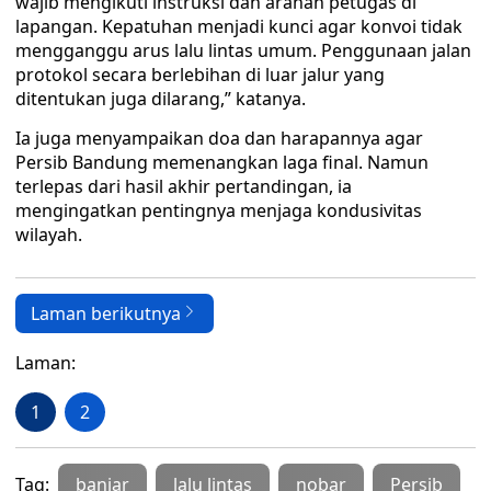
wajib mengikuti instruksi dan arahan petugas di
lapangan. Kepatuhan menjadi kunci agar konvoi tidak
mengganggu arus lalu lintas umum. Penggunaan jalan
protokol secara berlebihan di luar jalur yang
ditentukan juga dilarang,” katanya.
Ia juga menyampaikan doa dan harapannya agar
Persib Bandung memenangkan laga final. Namun
terlepas dari hasil akhir pertandingan, ia
mengingatkan pentingnya menjaga kondusivitas
wilayah.
Laman berikutnya
Laman:
1
2
Tag:
banjar
lalu lintas
nobar
Persib