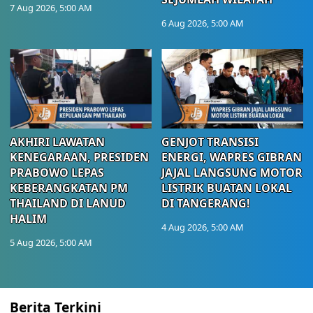
7 Aug 2026, 5:00 AM
6 Aug 2026, 5:00 AM
AKHIRI LAWATAN
GENJOT TRANSISI
KENEGARAAN, PRESIDEN
ENERGI, WAPRES GIBRAN
PRABOWO LEPAS
JAJAL LANGSUNG MOTOR
KEBERANGKATAN PM
LISTRIK BUATAN LOKAL
THAILAND DI LANUD
DI TANGERANG!
HALIM
4 Aug 2026, 5:00 AM
5 Aug 2026, 5:00 AM
Berita Terkini