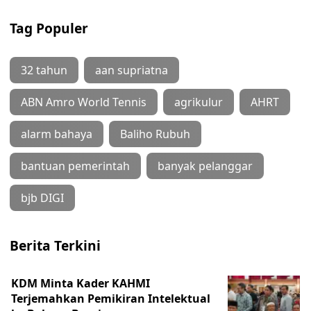
Tag Populer
32 tahun
aan supriatna
ABN Amro World Tennis
agrikulur
AHRT
alarm bahaya
Baliho Rubuh
bantuan pemerintah
banyak pelanggar
bjb DIGI
Berita Terkini
KDM Minta Kader KAHMI
Terjemahkan Pemikiran Intelektual