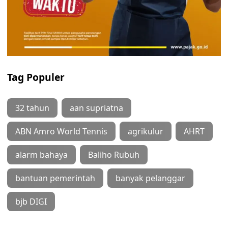
Tag Populer
32 tahun
aan supriatna
ABN Amro World Tennis
agrikulur
AHRT
alarm bahaya
Baliho Rubuh
bantuan pemerintah
banyak pelanggar
bjb DIGI