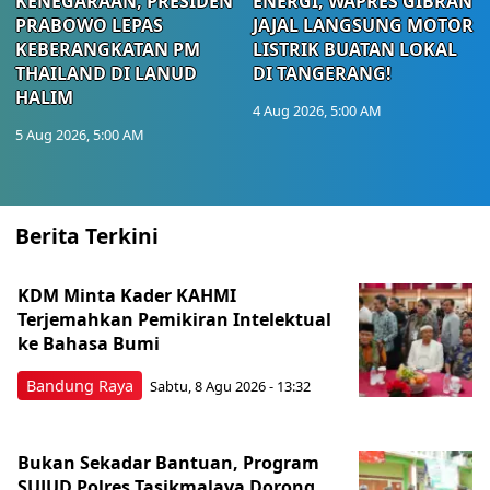
KENEGARAAN, PRESIDEN
ENERGI, WAPRES GIBRAN
PRABOWO LEPAS
JAJAL LANGSUNG MOTOR
KEBERANGKATAN PM
LISTRIK BUATAN LOKAL
THAILAND DI LANUD
DI TANGERANG!
HALIM
4 Aug 2026, 5:00 AM
5 Aug 2026, 5:00 AM
Berita Terkini
KDM Minta Kader KAHMI
Terjemahkan Pemikiran Intelektual
ke Bahasa Bumi
Bandung Raya
Sabtu, 8 Agu 2026 - 13:32
Bukan Sekadar Bantuan, Program
SUJUD Polres Tasikmalaya Dorong