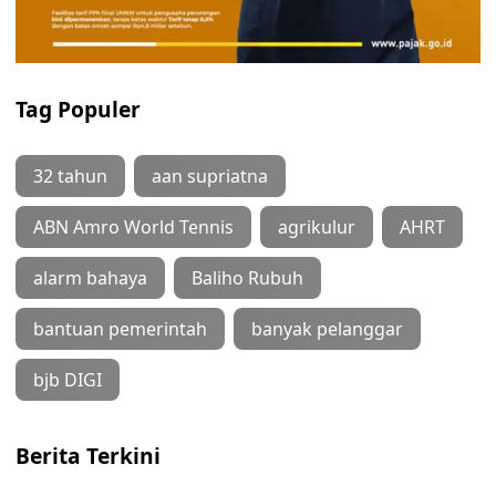
Tag Populer
32 tahun
aan supriatna
ABN Amro World Tennis
agrikulur
AHRT
alarm bahaya
Baliho Rubuh
bantuan pemerintah
banyak pelanggar
bjb DIGI
Berita Terkini