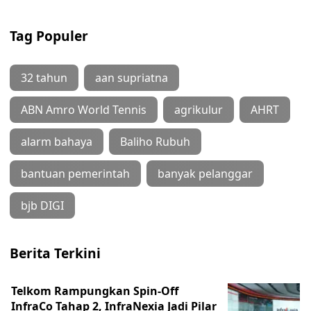
Tag Populer
32 tahun
aan supriatna
ABN Amro World Tennis
agrikulur
AHRT
alarm bahaya
Baliho Rubuh
bantuan pemerintah
banyak pelanggar
bjb DIGI
Berita Terkini
Telkom Rampungkan Spin-Off
InfraCo Tahap 2, InfraNexia Jadi Pilar