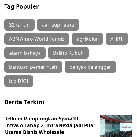
Tag Populer
32 tahun
aan supriatna
ABN Amro World Tennis
agrikulur
AHRT
alarm bahaya
Baliho Rubuh
bantuan pemerintah
banyak pelanggar
bjb DIGI
Berita Terkini
Telkom Rampungkan Spin-Off
InfraCo Tahap 2, InfraNexia Jadi Pilar
Utama Bisnis Wholesale