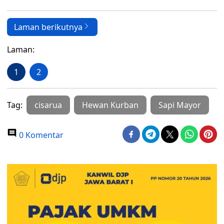
Laman berikutnya
Laman:
1
2
Tag:
cisarua
Hewan Kurban
Sapi Mayor
0 Komentar