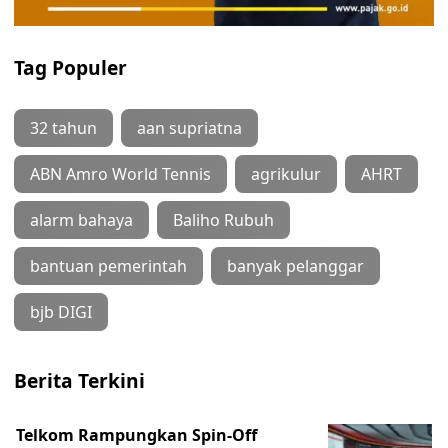
Tag Populer
32 tahun
aan supriatna
ABN Amro World Tennis
agrikulur
AHRT
alarm bahaya
Baliho Rubuh
bantuan pemerintah
banyak pelanggar
bjb DIGI
Berita Terkini
Telkom Rampungkan Spin-Off