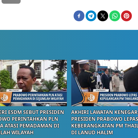
RI ESDM SEBUT PRESIDEN
AKHIRI LAWATAN KENEGAR
OWO PERINTAHKAN PLN
PRESIDEN PRABOWO LEPA
A ATASI PEMADAMAN DI
KEBERANGKATAN PM THAI
LAH WILAYAH
DI LANUD HALIM