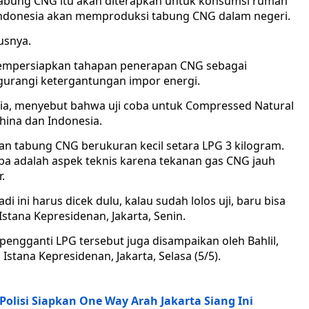
r tabung CNG itu akan diterapkan untuk konsumsi rumah
Indonesia akan memproduksi tabung CNG dalam negeri.
tusnya.
mempersiapkan tahapan penerapan CNG sebagai
ngurangi ketergantungan impor energi.
lia, menyebut bahwa uji coba untuk Compressed Natural
hina dan Indonesia.
n tabung CNG berukuran kecil setara LPG 3 kilogram.
ba adalah aspek teknis karena tekanan gas CNG jauh
.
di ini harus dicek dulu, kalau sudah lolos uji, baru bisa
 Istana Kepresidenan, Jakarta, Senin.
ngganti LPG tersebut juga disampaikan oleh Bahlil,
Istana Kepresidenan, Jakarta, Selasa (5/5).
 Polisi Siapkan One Way Arah Jakarta Siang Ini