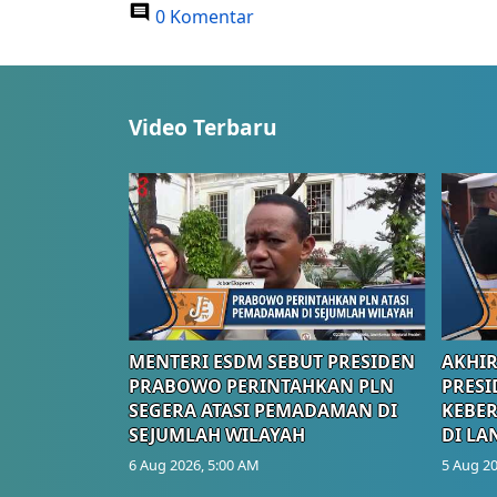
0 Komentar
Video Terbaru
MENTERI ESDM SEBUT PRESIDEN
AKHIR
PRABOWO PERINTAHKAN PLN
PRESI
SEGERA ATASI PEMADAMAN DI
KEBE
SEJUMLAH WILAYAH
DI LA
6 Aug 2026, 5:00 AM
5 Aug 20