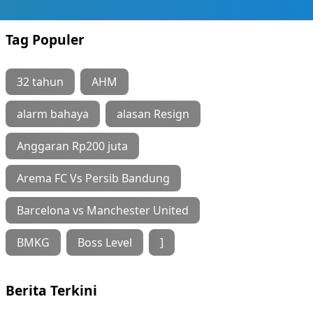
Tag Populer
32 tahun
AHM
alarm bahaya
alasan Resign
Anggaran Rp200 juta
Arema FC Vs Persib Bandung
Barcelona vs Manchester United
BMKG
Boss Level
]
Berita Terkini