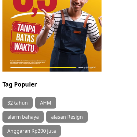
Tag Populer
32 tahun
AHM
alarm bahaya
alasan Resign
Anggaran Rp200 juta