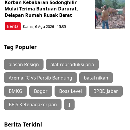
Korban Kebakaran Sodonghilir
Mulai Terima Bantuan Darurat,
Delapan Rumah Rusak Berat
Berita
Kamis, 6 Agu 2026 - 15:35
Tag Populer
alasan Resign
alat reproduksi pria
Arema FC Vs Persib Bandung
batal nikah
BMKG
Bogor
Boss Level
BPBD Jabar
BPJS Ketenagakerjaan
]
Berita Terkini