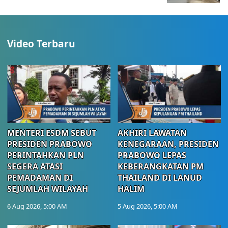
Video Terbaru
MENTERI ESDM SEBUT
AKHIRI LAWATAN
PRESIDEN PRABOWO
KENEGARAAN, PRESIDEN
PERINTAHKAN PLN
PRABOWO LEPAS
SEGERA ATASI
KEBERANGKATAN PM
PEMADAMAN DI
THAILAND DI LANUD
SEJUMLAH WILAYAH
HALIM
6 Aug 2026, 5:00 AM
5 Aug 2026, 5:00 AM