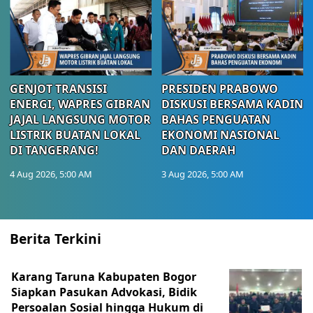
GENJOT TRANSISI
PRESIDEN PRABOWO
ENERGI, WAPRES GIBRAN
DISKUSI BERSAMA KADIN
JAJAL LANGSUNG MOTOR
BAHAS PENGUATAN
LISTRIK BUATAN LOKAL
EKONOMI NASIONAL
DI TANGERANG!
DAN DAERAH
4 Aug 2026, 5:00 AM
3 Aug 2026, 5:00 AM
Berita Terkini
Karang Taruna Kabupaten Bogor
Siapkan Pasukan Advokasi, Bidik
Persoalan Sosial hingga Hukum di