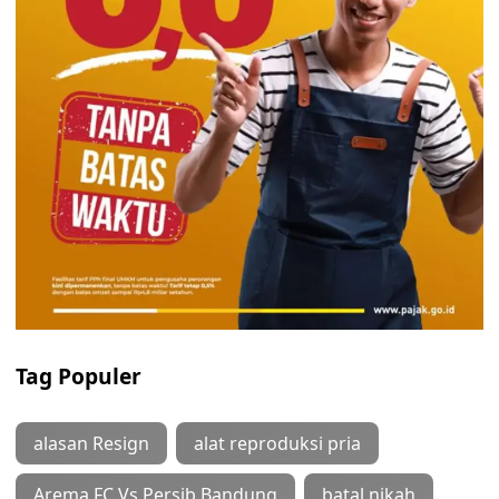
Tag Populer
alasan Resign
alat reproduksi pria
Arema FC Vs Persib Bandung
batal nikah