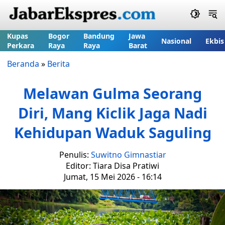
Kupas
Bogor
Bandung
Jawa
Nasional
Ekbis
Perkara
Raya
Raya
Barat
Beranda
»
Berita
Melawan Gulma Seorang
Diri, Mang Kiclik Jaga Nadi
Kehidupan Waduk Saguling
Penulis:
Suwitno Gimnastiar
Editor: Tiara Disa Pratiwi
Jumat, 15 Mei 2026 - 16:14