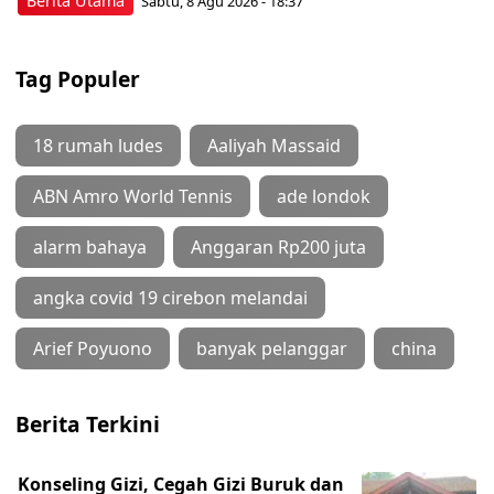
Berita Utama
Sabtu, 8 Agu 2026 - 18:37
Tag Populer
18 rumah ludes
Aaliyah Massaid
ABN Amro World Tennis
ade londok
alarm bahaya
Anggaran Rp200 juta
angka covid 19 cirebon melandai
Arief Poyuono
banyak pelanggar
china
Berita Terkini
Konseling Gizi, Cegah Gizi Buruk dan