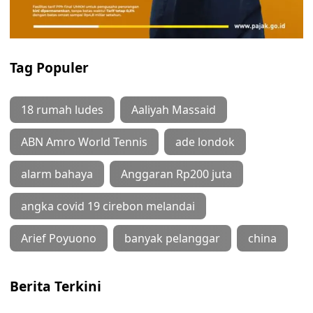
Tag Populer
18 rumah ludes
Aaliyah Massaid
ABN Amro World Tennis
ade londok
alarm bahaya
Anggaran Rp200 juta
angka covid 19 cirebon melandai
Arief Poyuono
banyak pelanggar
china
Berita Terkini