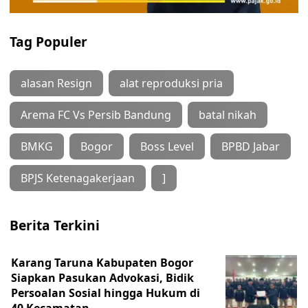
Tag Populer
alasan Resign
alat reproduksi pria
Arema FC Vs Persib Bandung
batal nikah
BMKG
Bogor
Boss Level
BPBD Jabar
BPJS Ketenagakerjaan
]
Berita Terkini
Karang Taruna Kabupaten Bogor
Siapkan Pasukan Advokasi, Bidik
Persoalan Sosial hingga Hukum di