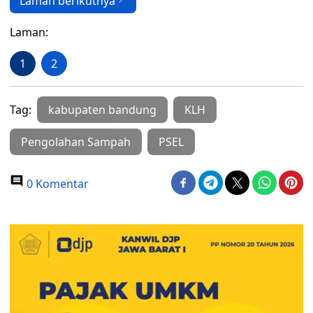
Laman berikutnya
Laman:
1
2
Tag:
kabupaten bandung
KLH
Pengolahan Sampah
PSEL
0 Komentar