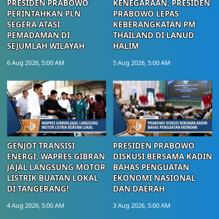
PRESIDEN PRABOWO
KENEGARAAN, PRESIDEN
PERINTAHKAN PLN
PRABOWO LEPAS
SEGERA ATASI
KEBERANGKATAN PM
PEMADAMAN DI
THAILAND DI LANUD
SEJUMLAH WILAYAH
HALIM
6 Aug 2026, 5:00 AM
5 Aug 2026, 5:00 AM
GENJOT TRANSISI
PRESIDEN PRABOWO
ENERGI, WAPRES GIBRAN
DISKUSI BERSAMA KADIN
JAJAL LANGSUNG MOTOR
BAHAS PENGUATAN
LISTRIK BUATAN LOKAL
EKONOMI NASIONAL
DI TANGERANG!
DAN DAERAH
4 Aug 2026, 5:00 AM
3 Aug 2026, 5:00 AM