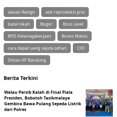
alasan Resign
alat reproduksi pria
batal nikah
Bogor
Boss Level
BPJS Ketenagakerjaan
Bruno Matos
cara dapat uang sejuta sehari
CFD
Distan KP Bandung
Berita Terkini
Walau Persib Kalah di Final Piala
Presiden, Bobotoh Tasikmalaya
Gembira Bawa Pulang Sepeda Listrik
dari Polres