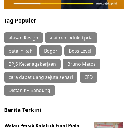
Tag Populer
alasan Resign
alat reproduksi pria
batal nikah
Bogor
Boss Level
BPJS Ketenagakerjaan
Bruno Matos
cara dapat uang sejuta sehari
CFD
Distan KP Bandung
Berita Terkini
Walau Persib Kalah di Final Piala