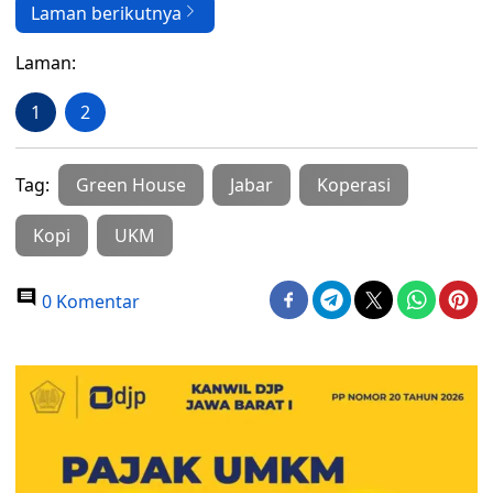
Laman berikutnya
Laman:
1
2
Tag:
Green House
Jabar
Koperasi
Kopi
UKM
0 Komentar