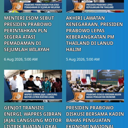
MENTERI ESDM SEBUT
AKHIRI LAWATAN
PRESIDEN PRABOWO
KENEGARAAN, PRESIDEN
PERINTAHKAN PLN
PRABOWO LEPAS
SEGERA ATASI
KEBERANGKATAN PM
PEMADAMAN DI
THAILAND DI LANUD
SEJUMLAH WILAYAH
HALIM
6 Aug 2026, 5:00 AM
5 Aug 2026, 5:00 AM
GENJOT TRANSISI
PRESIDEN PRABOWO
ENERGI, WAPRES GIBRAN
DISKUSI BERSAMA KADIN
JAJAL LANGSUNG MOTOR
BAHAS PENGUATAN
LISTRIK BUATAN LOKAL
EKONOMI NASIONAL