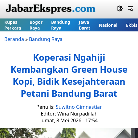
Kupas
Bogor
Bandung
Jawa
Nasional
Ekbis
Perkara
Raya
Raya
Barat
Beranda
»
Bandung Raya
Koperasi Ngahiji
Kembangkan Green House
Kopi, Bidik Kesejahteraan
Petani Bandung Barat
Penulis:
Suwitno Gimnastiar
Editor: Wina Nurpadillah
Jumat, 8 Mei 2026 - 17:54