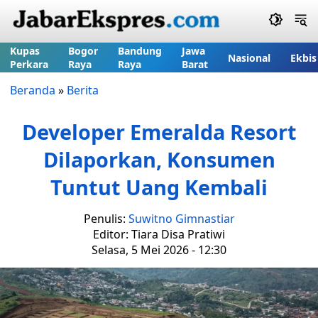
Kupas
Bogor
Bandung
Jawa
Nasional
Ekbis
Perkara
Raya
Raya
Barat
Beranda
»
Berita
Developer Emeralda Resort
Dilaporkan, Konsumen
Tuntut Uang Kembali
Penulis:
Suwitno Gimnastiar
Editor: Tiara Disa Pratiwi
Selasa, 5 Mei 2026 - 12:30