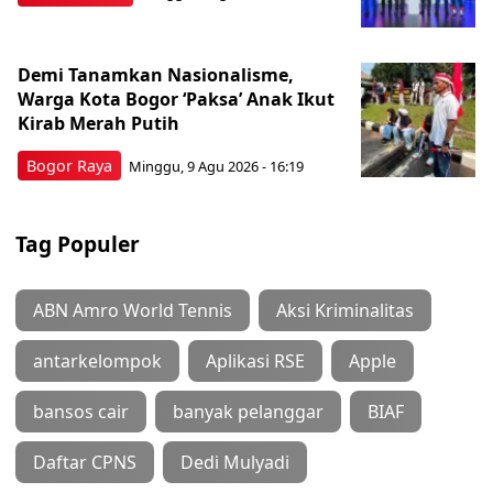
Demi Tanamkan Nasionalisme,
Warga Kota Bogor ‘Paksa’ Anak Ikut
Kirab Merah Putih
Bogor Raya
Minggu, 9 Agu 2026 - 16:19
Tag Populer
ABN Amro World Tennis
Aksi Kriminalitas
antarkelompok
Aplikasi RSE
Apple
bansos cair
banyak pelanggar
BIAF
Daftar CPNS
Dedi Mulyadi