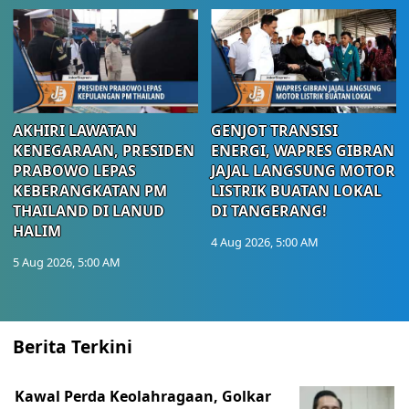
AKHIRI LAWATAN
GENJOT TRANSISI
KENEGARAAN, PRESIDEN
ENERGI, WAPRES GIBRAN
PRABOWO LEPAS
JAJAL LANGSUNG MOTOR
KEBERANGKATAN PM
LISTRIK BUATAN LOKAL
THAILAND DI LANUD
DI TANGERANG!
HALIM
4 Aug 2026, 5:00 AM
5 Aug 2026, 5:00 AM
Berita Terkini
Kawal Perda Keolahragaan, Golkar