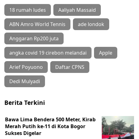
18 rumah ludes
Aaliyah Massaid
ABN Amro World Tennis
ade londok
Anggaran Rp200 juta
angka covid 19 cirebon melandai
Apple
Arief Poyuono
Daftar CPNS
Dedi Mulyadi
Berita Terkini
Bawa Lima Bendera 500 Meter, Kirab
Merah Putih ke-11 di Kota Bogor
Sukses Digelar