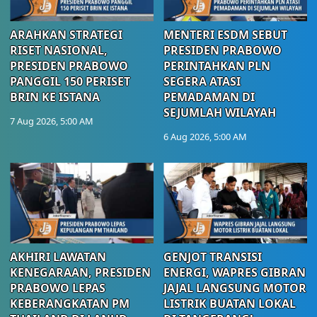
ARAHKAN STRATEGI
MENTERI ESDM SEBUT
RISET NASIONAL,
PRESIDEN PRABOWO
PRESIDEN PRABOWO
PERINTAHKAN PLN
PANGGIL 150 PERISET
SEGERA ATASI
BRIN KE ISTANA
PEMADAMAN DI
SEJUMLAH WILAYAH
7 Aug 2026, 5:00 AM
6 Aug 2026, 5:00 AM
AKHIRI LAWATAN
GENJOT TRANSISI
KENEGARAAN, PRESIDEN
ENERGI, WAPRES GIBRAN
PRABOWO LEPAS
JAJAL LANGSUNG MOTOR
KEBERANGKATAN PM
LISTRIK BUATAN LOKAL