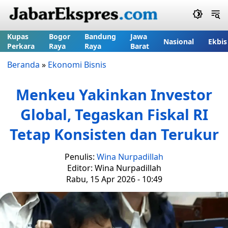
Kupas
Bogor
Bandung
Jawa
Nasional
Ekbis
Perkara
Raya
Raya
Barat
Beranda
»
Ekonomi Bisnis
Menkeu Yakinkan Investor
Global, Tegaskan Fiskal RI
Tetap Konsisten dan Terukur
Penulis:
Wina Nurpadillah
Editor: Wina Nurpadillah
Rabu, 15 Apr 2026 - 10:49