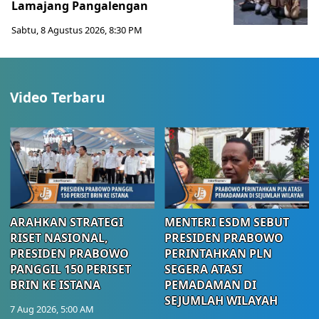
Lamajang Pangalengan
Sabtu, 8 Agustus 2026, 8:30 PM
Video Terbaru
ARAHKAN STRATEGI
MENTERI ESDM SEBUT
RISET NASIONAL,
PRESIDEN PRABOWO
PRESIDEN PRABOWO
PERINTAHKAN PLN
PANGGIL 150 PERISET
SEGERA ATASI
BRIN KE ISTANA
PEMADAMAN DI
SEJUMLAH WILAYAH
7 Aug 2026, 5:00 AM