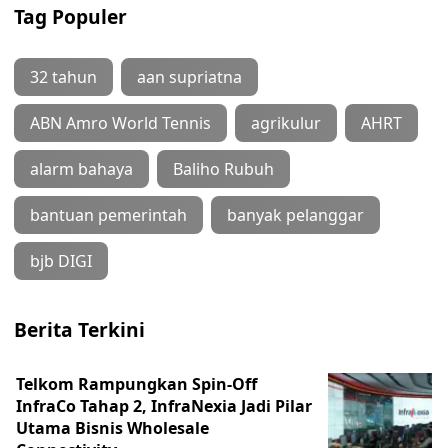
Tag Populer
32 tahun
aan supriatna
ABN Amro World Tennis
agrikulur
AHRT
alarm bahaya
Baliho Rubuh
bantuan pemerintah
banyak pelanggar
bjb DIGI
Berita Terkini
Telkom Rampungkan Spin-Off
InfraCo Tahap 2, InfraNexia Jadi Pilar
Utama Bisnis Wholesale