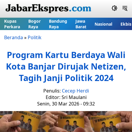
Kupas
Bogor
Bandung
Jawa
Nasional
Ekbis
Perkara
Raya
Raya
Barat
Beranda
»
Politik
Program Kartu Berdaya Wali
Kota Banjar Dirujak Netizen,
Tagih Janji Politik 2024
Penulis:
Cecep Herdi
Editor: Sri Maulani
Senin, 30 Mar 2026 - 09:32