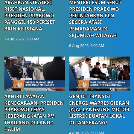
ARAHKAN STRATEGI
MENTERI ESDM SEBUT
RISET NASIONAL,
PRESIDEN PRABOWO
PRESIDEN PRABOWO
PERINTAHKAN PLN
PANGGIL 150 PERISET
SEGERA ATASI
BRIN KE ISTANA
PEMADAMAN DI
SEJUMLAH WILAYAH
7 Aug 2026, 5:00 AM
6 Aug 2026, 5:00 AM
AKHIRI LAWATAN
GENJOT TRANSISI
KENEGARAAN, PRESIDEN
ENERGI, WAPRES GIBRAN
PRABOWO LEPAS
JAJAL LANGSUNG MOTOR
KEBERANGKATAN PM
LISTRIK BUATAN LOKAL
THAILAND DI LANUD
DI TANGERANG!
HALIM
4 Aug 2026, 5:00 AM