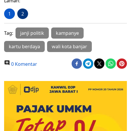
Laman:
1
2
Tag:
janji politik
kampanye
kartu berdaya
wali kota banjar
0 Komentar