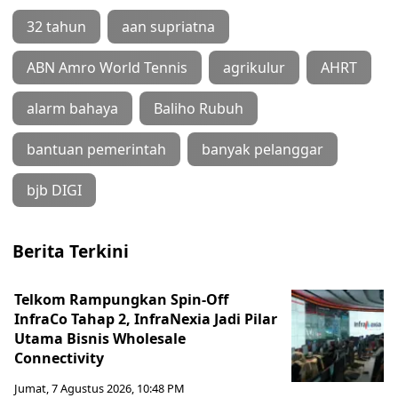
32 tahun
aan supriatna
ABN Amro World Tennis
agrikulur
AHRT
alarm bahaya
Baliho Rubuh
bantuan pemerintah
banyak pelanggar
bjb DIGI
Berita Terkini
Telkom Rampungkan Spin-Off
InfraCo Tahap 2, InfraNexia Jadi Pilar
Utama Bisnis Wholesale
Connectivity
Jumat, 7 Agustus 2026, 10:48 PM