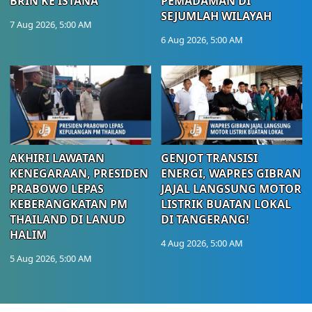
BRIN KE ISTANA
PEMADAMAN DI
SEJUMLAH WILAYAH
7 Aug 2026, 5:00 AM
6 Aug 2026, 5:00 AM
AKHIRI LAWATAN
GENJOT TRANSISI
KENEGARAAN, PRESIDEN
ENERGI, WAPRES GIBRAN
PRABOWO LEPAS
JAJAL LANGSUNG MOTOR
KEBERANGKATAN PM
LISTRIK BUATAN LOKAL
THAILAND DI LANUD
DI TANGERANG!
HALIM
4 Aug 2026, 5:00 AM
5 Aug 2026, 5:00 AM