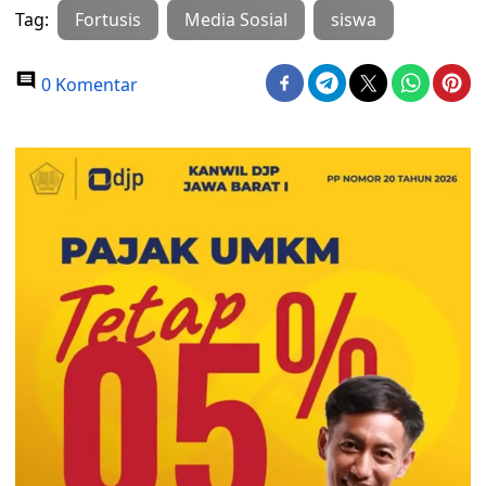
Tag:
Fortusis
Media Sosial
siswa
0 Komentar