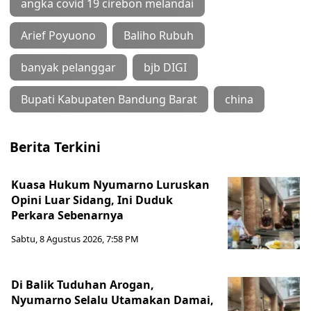
angka covid 19 cirebon melandai
Arief Poyuono
Baliho Rubuh
banyak pelanggar
bjb DIGI
Bupati Kabupaten Bandung Barat
china
Berita Terkini
Kuasa Hukum Nyumarno Luruskan
Opini Luar Sidang, Ini Duduk
Perkara Sebenarnya ​
Sabtu, 8 Agustus 2026, 7:58 PM
Di Balik Tuduhan Arogan,
Nyumarno Selalu Utamakan Damai,