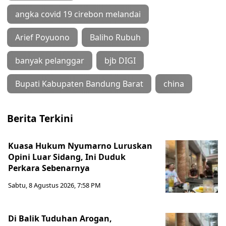
angka covid 19 cirebon melandai
Arief Poyuono
Baliho Rubuh
banyak pelanggar
bjb DIGI
Bupati Kabupaten Bandung Barat
china
Berita Terkini
Kuasa Hukum Nyumarno Luruskan
Opini Luar Sidang, Ini Duduk
Perkara Sebenarnya ​
Sabtu, 8 Agustus 2026, 7:58 PM
Di Balik Tuduhan Arogan,