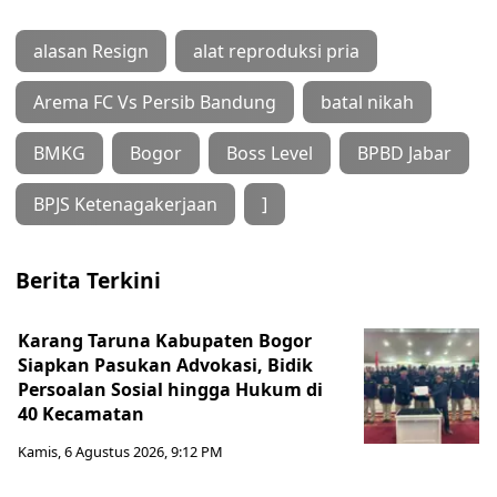
alasan Resign
alat reproduksi pria
Arema FC Vs Persib Bandung
batal nikah
BMKG
Bogor
Boss Level
BPBD Jabar
BPJS Ketenagakerjaan
]
Berita Terkini
Karang Taruna Kabupaten Bogor
Siapkan Pasukan Advokasi, Bidik
Persoalan Sosial hingga Hukum di
40 Kecamatan
Kamis, 6 Agustus 2026, 9:12 PM