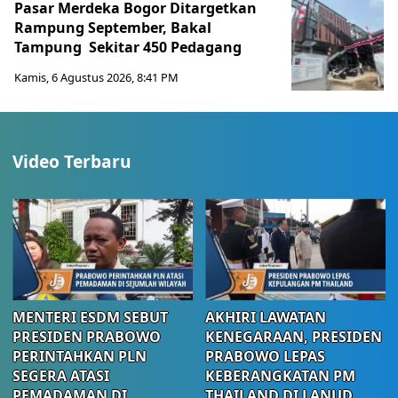
Pasar Merdeka Bogor Ditargetkan
Rampung September, Bakal
Tampung Sekitar 450 Pedagang
Kamis, 6 Agustus 2026, 8:41 PM
Video Terbaru
MENTERI ESDM SEBUT
AKHIRI LAWATAN
PRESIDEN PRABOWO
KENEGARAAN, PRESIDEN
PERINTAHKAN PLN
PRABOWO LEPAS
SEGERA ATASI
KEBERANGKATAN PM
PEMADAMAN DI
THAILAND DI LANUD