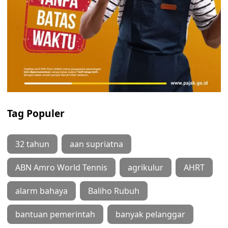
Tag Populer
32 tahun
aan supriatna
ABN Amro World Tennis
agrikulur
AHRT
alarm bahaya
Baliho Rubuh
bantuan pemerintah
banyak pelanggar