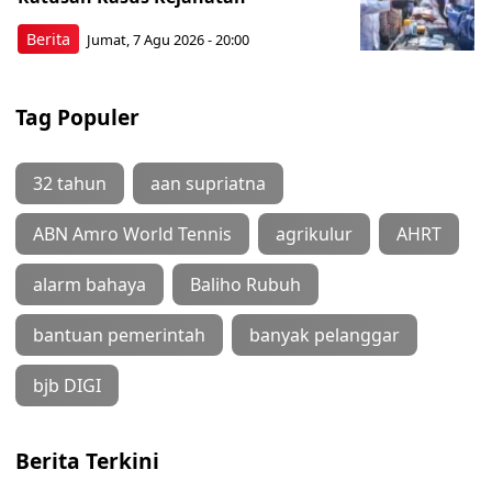
Berita
Jumat, 7 Agu 2026 - 20:00
Tag Populer
32 tahun
aan supriatna
ABN Amro World Tennis
agrikulur
AHRT
alarm bahaya
Baliho Rubuh
bantuan pemerintah
banyak pelanggar
bjb DIGI
Berita Terkini