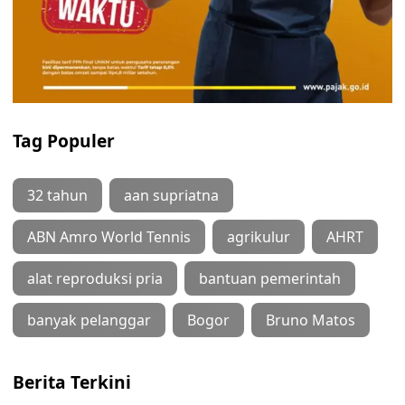
Tag Populer
32 tahun
aan supriatna
ABN Amro World Tennis
agrikulur
AHRT
alat reproduksi pria
bantuan pemerintah
banyak pelanggar
Bogor
Bruno Matos
Berita Terkini