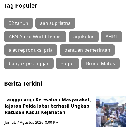
Tag Populer
32 tahun
aan supriatna
ABN Amro World Tennis
agrikulur
AHRT
alat reproduksi pria
bantuan pemerintah
banyak pelanggar
Bogor
Bruno Matos
Berita Terkini
Tanggulangi Keresahan Masyarakat,
Jajaran Polda Jabar berhasil Ungkap
Ratusan Kasus Kejahatan
Jumat, 7 Agustus 2026, 8:00 PM