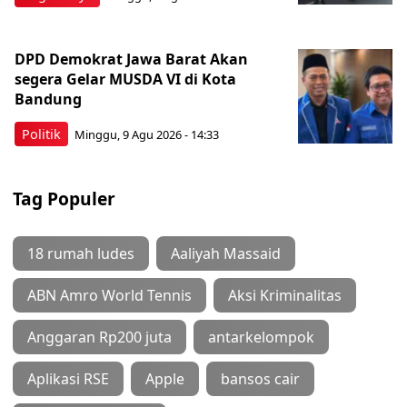
DPD Demokrat Jawa Barat Akan
segera Gelar MUSDA VI di Kota
Bandung
Politik
Minggu, 9 Agu 2026 - 14:33
Tag Populer
18 rumah ludes
Aaliyah Massaid
ABN Amro World Tennis
Aksi Kriminalitas
Anggaran Rp200 juta
antarkelompok
Aplikasi RSE
Apple
bansos cair