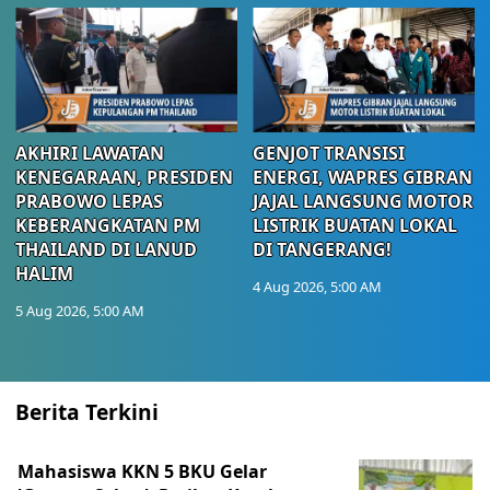
AKHIRI LAWATAN
GENJOT TRANSISI
KENEGARAAN, PRESIDEN
ENERGI, WAPRES GIBRAN
PRABOWO LEPAS
JAJAL LANGSUNG MOTOR
KEBERANGKATAN PM
LISTRIK BUATAN LOKAL
THAILAND DI LANUD
DI TANGERANG!
HALIM
4 Aug 2026, 5:00 AM
5 Aug 2026, 5:00 AM
Berita Terkini
Mahasiswa KKN 5 BKU Gelar