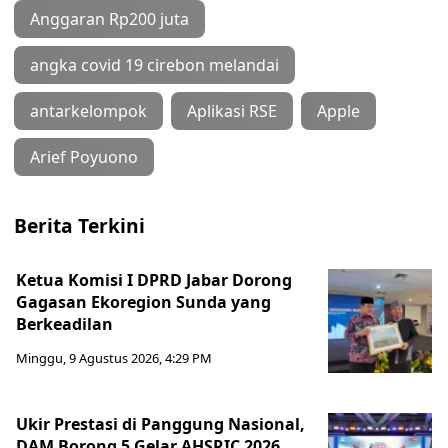
Anggaran Rp200 juta
angka covid 19 cirebon melandai
antarkelompok
Aplikasi RSE
Apple
Arief Poyuono
Berita Terkini
Ketua Komisi I DPRD Jabar Dorong
Gagasan Ekoregion Sunda yang
Berkeadilan
Minggu, 9 Agustus 2026, 4:29 PM
Ukir Prestasi di Panggung Nasional,
DAM Borong 5 Gelar AHSRIC 2026