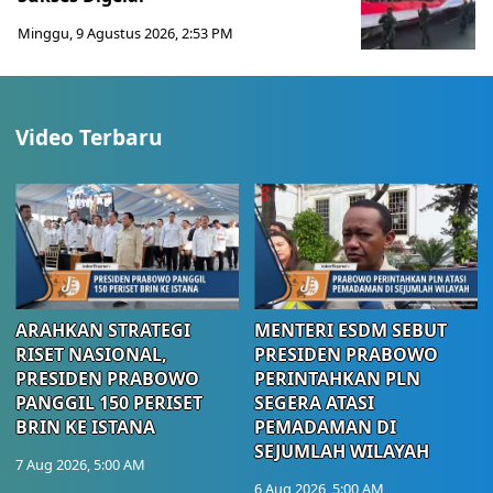
Minggu, 9 Agustus 2026, 2:53 PM
Video Terbaru
ARAHKAN STRATEGI
MENTERI ESDM SEBUT
RISET NASIONAL,
PRESIDEN PRABOWO
PRESIDEN PRABOWO
PERINTAHKAN PLN
PANGGIL 150 PERISET
SEGERA ATASI
BRIN KE ISTANA
PEMADAMAN DI
SEJUMLAH WILAYAH
7 Aug 2026, 5:00 AM
6 Aug 2026, 5:00 AM