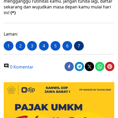
mengganggu rutinitas kamu. Jangan tunda lagi, daftar
sekarang dan wujudkan masa depan kamu mulai hari
ini!
(*)
Laman:
1
2
3
4
5
6
7
0 Komentar