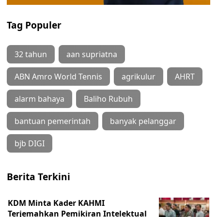
Tag Populer
32 tahun
aan supriatna
ABN Amro World Tennis
agrikulur
AHRT
alarm bahaya
Baliho Rubuh
bantuan pemerintah
banyak pelanggar
bjb DIGI
Berita Terkini
KDM Minta Kader KAHMI
Terjemahkan Pemikiran Intelektual