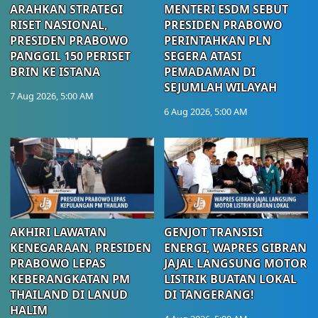
ARAHKAN STRATEGI
MENTERI ESDM SEBUT
RISET NASIONAL,
PRESIDEN PRABOWO
PRESIDEN PRABOWO
PERINTAHKAN PLN
PANGGIL 150 PERISET
SEGERA ATASI
BRIN KE ISTANA
PEMADAMAN DI
SEJUMLAH WILAYAH
7 Aug 2026, 5:00 AM
6 Aug 2026, 5:00 AM
AKHIRI LAWATAN
GENJOT TRANSISI
KENEGARAAN, PRESIDEN
ENERGI, WAPRES GIBRAN
PRABOWO LEPAS
JAJAL LANGSUNG MOTOR
KEBERANGKATAN PM
LISTRIK BUATAN LOKAL
THAILAND DI LANUD
DI TANGERANG!
HALIM