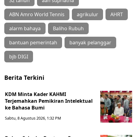
32 tahun
aan supriatna
ABN Amro World Tennis
agrikulur
AHRT
alarm bahaya
Baliho Rubuh
bantuan pemerintah
banyak pelanggar
bjb DIGI
Berita Terkini
KDM Minta Kader KAHMI
Terjemahkan Pemikiran Intelektual
ke Bahasa Bumi
Sabtu, 8 Agustus 2026, 1:32 PM