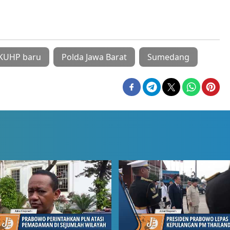
KUHP baru
Polda Jawa Barat
Sumedang