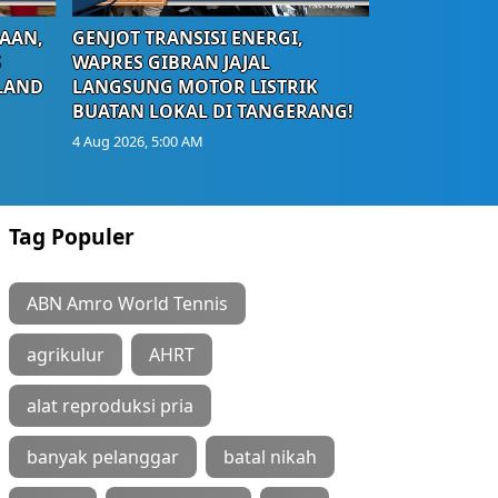
AAN,
GENJOT TRANSISI ENERGI,
S
WAPRES GIBRAN JAJAL
LAND
LANGSUNG MOTOR LISTRIK
BUATAN LOKAL DI TANGERANG!
4 Aug 2026, 5:00 AM
Tag Populer
ABN Amro World Tennis
agrikulur
AHRT
alat reproduksi pria
banyak pelanggar
batal nikah