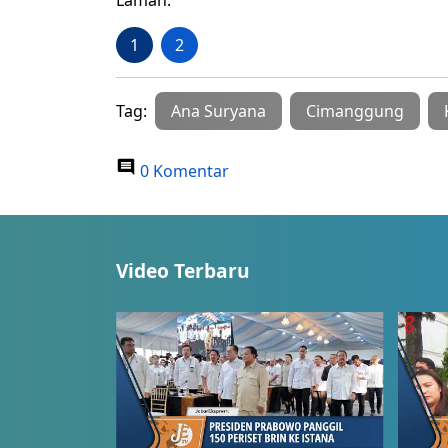
Laman:
1
2
Tag:
Ana Suryana
Cimanggung
0 Komentar
Video Terbaru