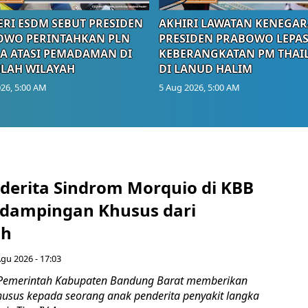
RI ESDM SEBUT PRESIDEN
AKHIRI LAWATAN KENEGAR
OWO PERINTAHKAN PLN
PRESIDEN PRABOWO LEPA
A ATASI PEMADAMAN DI
KEBERANGKATAN PM THAI
LAH WILAYAH
DI LANUD HALIM
26, 5:00 AM
5 Aug 2026, 5:00 AM
derita Sindrom Morquio di KBB
dampingan Khusus dari
ah
Agu 2026 - 17:03
 Pemerintah Kabupaten Bandung Barat memberikan
sus kepada seorang anak penderita penyakit langka