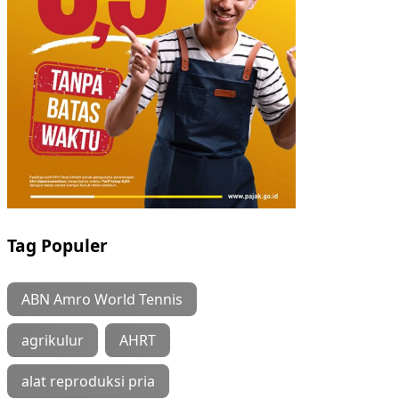
Tag Populer
ABN Amro World Tennis
agrikulur
AHRT
alat reproduksi pria