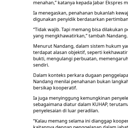
menahan,” katanya kepada Jabar Ekspres mel
Ia menegaskan, penahanan bukanlah kewa
digunakan penyidik berdasarkan pertimban
“Tidak wajib. Tapi memang bisa dilakukan 
yang mengkhawatirkan,” tambah Nandang.
Menurut Nandang, dalam sistem hukum yang
terdapat alasan objektif, seperti kekhawat
bukti, mengulangi perbuatan, memengaruhi
sendiri.
Dalam konteks perkara dugaan penggelapa
Nandang menilai penahanan bukan langkah y
bersikap kooperatif.
Ia juga menyinggung kemungkinan penyelesa
sebagaimana diatur dalam KUHAP, terutama
penyelesaian di luar peradilan.
“Kalau memang selama ini dianggap koopera
kaitannya dengan penggelapan dalam jabat