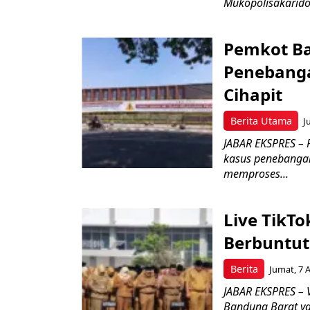
Mukopolisakaridosi
Pemkot Ba
Penebang
Cihapit
Berita Utama
J
JABAR EKSPRES – 
kasus penebangan
memproses...
Live TikT
Berbuntut
Berita
Jumat, 7 
JABAR EKSPRES – 
Bandung Barat ya