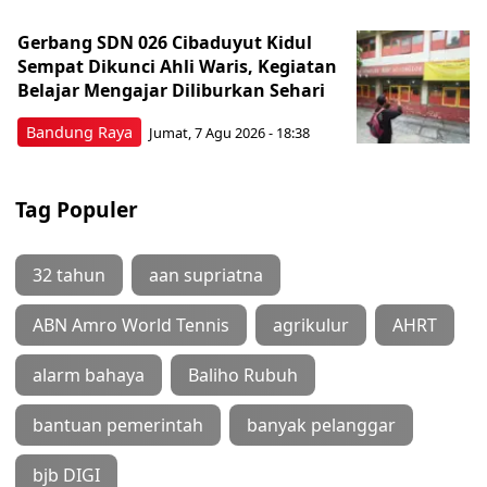
Gerbang SDN 026 Cibaduyut Kidul
Sempat Dikunci Ahli Waris, Kegiatan
Belajar Mengajar Diliburkan Sehari
Bandung Raya
Jumat, 7 Agu 2026 - 18:38
Tag Populer
32 tahun
aan supriatna
ABN Amro World Tennis
agrikulur
AHRT
alarm bahaya
Baliho Rubuh
bantuan pemerintah
banyak pelanggar
bjb DIGI