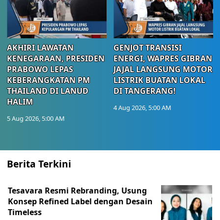
AKHIRI LAWATAN
GENJOT TRANSISI
KENEGARAAN, PRESIDEN
ENERGI, WAPRES GIBRAN
PRABOWO LEPAS
JAJAL LANGSUNG MOTOR
KEBERANGKATAN PM
LISTRIK BUATAN LOKAL
THAILAND DI LANUD
DI TANGERANG!
HALIM
4 Aug 2026, 5:00 AM
5 Aug 2026, 5:00 AM
Berita Terkini
Tesavara Resmi Rebranding, Usung
Konsep Refined Label dengan Desain
Timeless