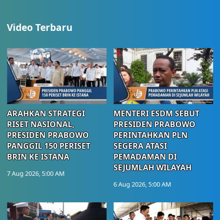
Video Terbaru
ARAHKAN STRATEGI
MENTERI ESDM SEBUT
RISET NASIONAL,
PRESIDEN PRABOWO
PRESIDEN PRABOWO
PERINTAHKAN PLN
PANGGIL 150 PERISET
SEGERA ATASI
BRIN KE ISTANA
PEMADAMAN DI
SEJUMLAH WILAYAH
7 Aug 2026, 5:00 AM
6 Aug 2026, 5:00 AM