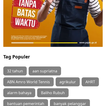
Tag Populer
32 tahun
aan supriatna
ABN Amro World Tennis
agrikulur
AHRT
alarm bahaya
Baliho Rubuh
bantuan pemerintah
banyak pelanggar