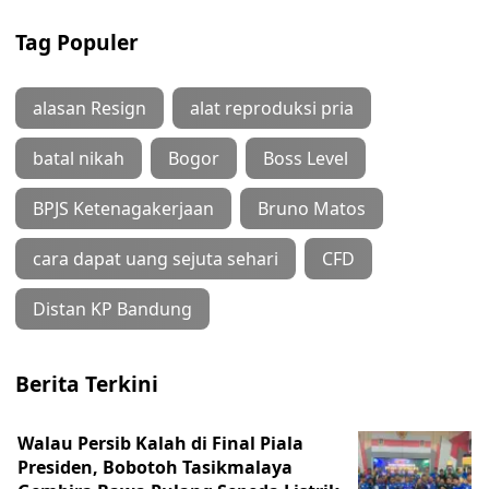
Tag Populer
alasan Resign
alat reproduksi pria
batal nikah
Bogor
Boss Level
BPJS Ketenagakerjaan
Bruno Matos
cara dapat uang sejuta sehari
CFD
Distan KP Bandung
Berita Terkini
Walau Persib Kalah di Final Piala
Presiden, Bobotoh Tasikmalaya