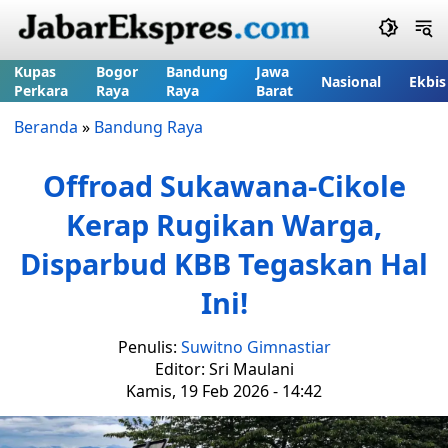
Kupas
Bogor
Bandung
Jawa
Nasional
Ekbis
Perkara
Raya
Raya
Barat
Beranda
»
Bandung Raya
Offroad Sukawana-Cikole
Kerap Rugikan Warga,
Disparbud KBB Tegaskan Hal
Ini!
Penulis:
Suwitno Gimnastiar
Editor: Sri Maulani
Kamis, 19 Feb 2026 - 14:42