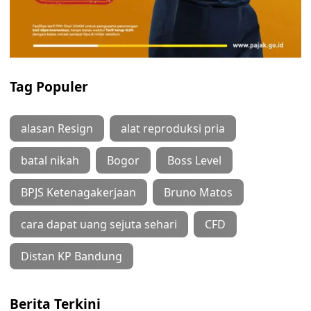
Tag Populer
alasan Resign
alat reproduksi pria
batal nikah
Bogor
Boss Level
BPJS Ketenagakerjaan
Bruno Matos
cara dapat uang sejuta sehari
CFD
Distan KP Bandung
Berita Terkini