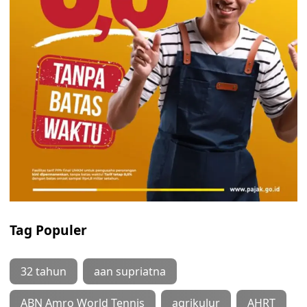
Tag Populer
32 tahun
aan supriatna
ABN Amro World Tennis
agrikulur
AHRT