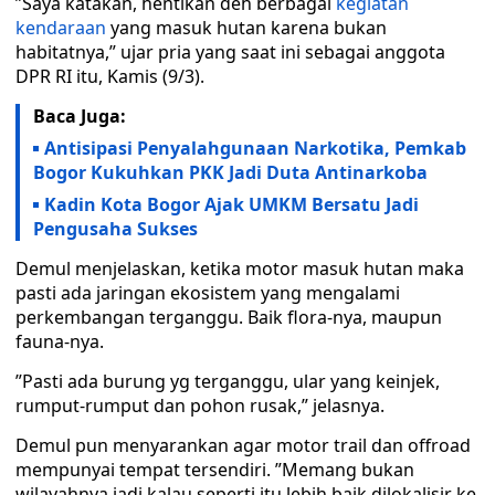
”Saya katakan, hentikan deh berbagai
kegiatan
kendaraan
yang masuk hutan karena bukan
habitatnya,” ujar pria yang saat ini sebagai anggota
DPR RI itu, Kamis (9/3).
Baca Juga:
Antisipasi Penyalahgunaan Narkotika, Pemkab
Bogor Kukuhkan PKK Jadi Duta Antinarkoba
Kadin Kota Bogor Ajak UMKM Bersatu Jadi
Pengusaha Sukses
Demul menjelaskan, ketika motor masuk hutan maka
pasti ada jaringan ekosistem yang mengalami
perkembangan terganggu. Baik flora-nya, maupun
fauna-nya.
”Pasti ada burung yg terganggu, ular yang keinjek,
rumput-rumput dan pohon rusak,” jelasnya.
Demul pun menyarankan agar motor trail dan offroad
mempunyai tempat tersendiri. ”Memang bukan
wilayahnya jadi kalau seperti itu lebih baik dilokalisir ke