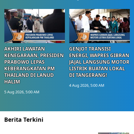
AKHIRI LAWATAN
GENJOT TRANSISI
KENEGARAAN, PRESIDEN
ENERGI, WAPRES GIBRAN
PRABOWO LEPAS
JAJAL LANGSUNG MOTOR
KEBERANGKATAN PM
LISTRIK BUATAN LOKAL
THAILAND DI LANUD
DI TANGERANG!
HALIM
4 Aug 2026, 5:00 AM
5 Aug 2026, 5:00 AM
Berita Terkini