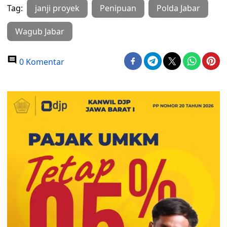
Tag:
janji proyek
Penipuan
Polda Jabar
Wagub Jabar
0 Komentar