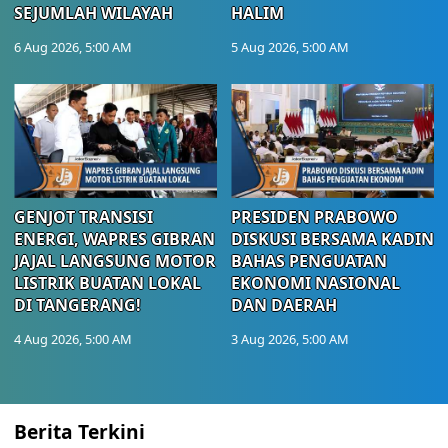
SEJUMLAH WILAYAH
HALIM
6 Aug 2026, 5:00 AM
5 Aug 2026, 5:00 AM
GENJOT TRANSISI
PRESIDEN PRABOWO
ENERGI, WAPRES GIBRAN
DISKUSI BERSAMA KADIN
JAJAL LANGSUNG MOTOR
BAHAS PENGUATAN
LISTRIK BUATAN LOKAL
EKONOMI NASIONAL
DI TANGERANG!
DAN DAERAH
4 Aug 2026, 5:00 AM
3 Aug 2026, 5:00 AM
Berita Terkini