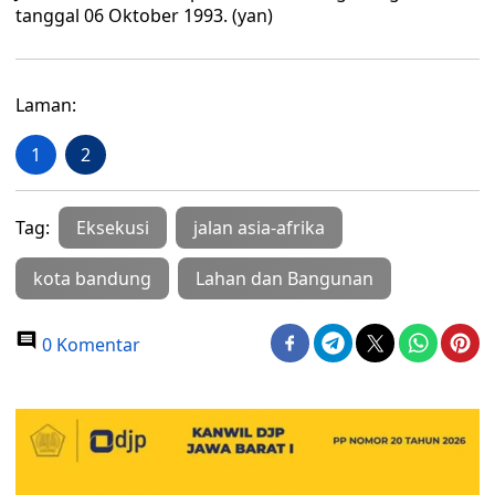
tanggal 06 Oktober 1993. (yan)
Laman:
1
2
Tag:
Eksekusi
jalan asia-afrika
kota bandung
Lahan dan Bangunan
0 Komentar