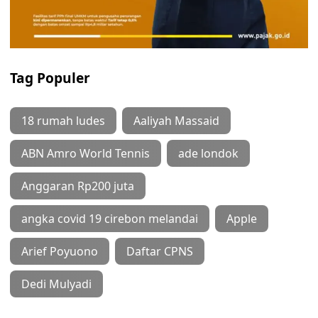
Tag Populer
18 rumah ludes
Aaliyah Massaid
ABN Amro World Tennis
ade londok
Anggaran Rp200 juta
angka covid 19 cirebon melandai
Apple
Arief Poyuono
Daftar CPNS
Dedi Mulyadi