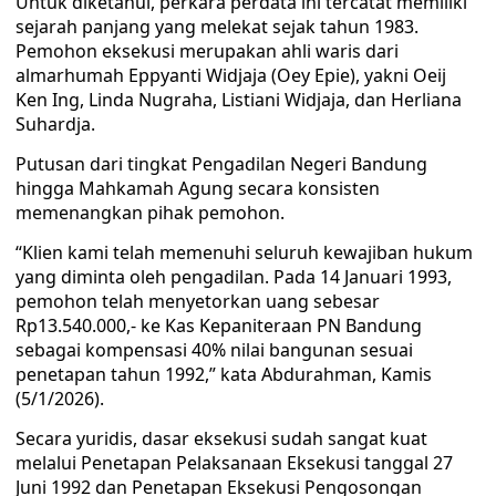
Untuk diketahui, perkara perdata ini tercatat memiliki
sejarah panjang yang melekat sejak tahun 1983.
Pemohon eksekusi merupakan ahli waris dari
almarhumah Eppyanti Widjaja (Oey Epie), yakni Oeij
Ken Ing, Linda Nugraha, Listiani Widjaja, dan Herliana
Suhardja.
Putusan dari tingkat Pengadilan Negeri Bandung
hingga Mahkamah Agung secara konsisten
memenangkan pihak pemohon.
“Klien kami telah memenuhi seluruh kewajiban hukum
yang diminta oleh pengadilan. Pada 14 Januari 1993,
pemohon telah menyetorkan uang sebesar
Rp13.540.000,- ke Kas Kepaniteraan PN Bandung
sebagai kompensasi 40% nilai bangunan sesuai
penetapan tahun 1992,” kata Abdurahman, Kamis
(5/1/2026).
Secara yuridis, dasar eksekusi sudah sangat kuat
melalui Penetapan Pelaksanaan Eksekusi tanggal 27
Juni 1992 dan Penetapan Eksekusi Pengosongan