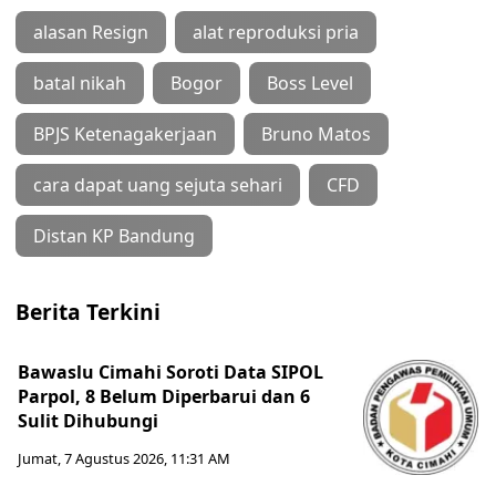
alasan Resign
alat reproduksi pria
batal nikah
Bogor
Boss Level
BPJS Ketenagakerjaan
Bruno Matos
cara dapat uang sejuta sehari
CFD
Distan KP Bandung
Berita Terkini
Bawaslu Cimahi Soroti Data SIPOL
Parpol, 8 Belum Diperbarui dan 6
Sulit Dihubungi
Jumat, 7 Agustus 2026, 11:31 AM