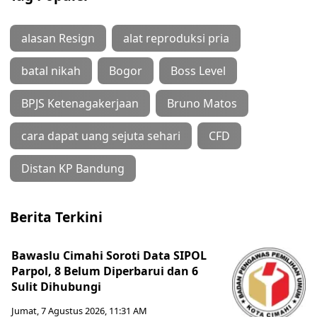
alasan Resign
alat reproduksi pria
batal nikah
Bogor
Boss Level
BPJS Ketenagakerjaan
Bruno Matos
cara dapat uang sejuta sehari
CFD
Distan KP Bandung
Berita Terkini
Bawaslu Cimahi Soroti Data SIPOL
Parpol, 8 Belum Diperbarui dan 6
Sulit Dihubungi
Jumat, 7 Agustus 2026, 11:31 AM