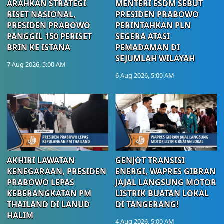
ARAHKAN STRATEGI
MENTERI ESDM SEBUT
RISET NASIONAL,
PRESIDEN PRABOWO
PRESIDEN PRABOWO
PERINTAHKAN PLN
PANGGIL 150 PERISET
SEGERA ATASI
BRIN KE ISTANA
PEMADAMAN DI
SEJUMLAH WILAYAH
7 Aug 2026, 5:00 AM
6 Aug 2026, 5:00 AM
AKHIRI LAWATAN
GENJOT TRANSISI
KENEGARAAN, PRESIDEN
ENERGI, WAPRES GIBRAN
PRABOWO LEPAS
JAJAL LANGSUNG MOTOR
KEBERANGKATAN PM
LISTRIK BUATAN LOKAL
THAILAND DI LANUD
DI TANGERANG!
HALIM
4 Aug 2026, 5:00 AM