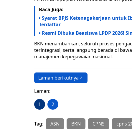
Baca Juga:
Syarat BPJS Ketenagakerjaan untuk Ib
Terdaftar
Resmi Dibuka Beasiswa LPDP 2026! S
BKN menambahkan, seluruh proses pengada
terintegrasi, serta langsung berada di b
manajemen kepegawaian nasional.
Laman berikutnya
Laman:
1
2
Tag:
ASN
BKN
CPNS
cpns 2