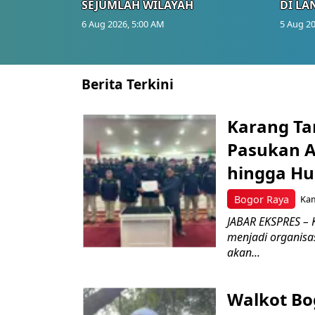
SEJUMLAH WILAYAH
DI LA
6 Aug 2026, 5:00 AM
5 Aug 20
Berita Terkini
Karang Ta
Pasukan Ad
hingga Hu
Bogor Raya
Kam
JABAR EKSPRES – 
menjadi organisa
akan...
Walkot Bo