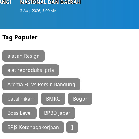
ANG!
NASIONAL DAN DAERAH
3 Aug 2026, 5:00 AM
Tag Populer
alasan Resign
alat reproduksi pria
Arema FC Vs Persib Bandung
batal nikah
BMKG
Bogor
Boss Level
BPBD Jabar
BPJS Ketenagakerjaan
]