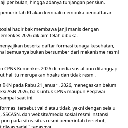
 gaji per bulan, hingga adanya tunjangan pensiun.
r pemerintah RI akan kembali membuka pendaftaran
 sosial hadir bak membawa janji manis dengan
emenkes 2026 diklaim telah dibuka.
menyajikan beserta daftar formasi tenaga kesehatan,
dahal semuanya bukan bersumber dari mekanisme resmi
an CPNS Kemenkes 2026 di media sosial pun ditanggapi
but hal itu merupakan hoaks dan tidak resmi.
s BKN pada Rabu 21 Januari, 2026, menegaskan belum
si ASN 2026, baik untuk CPNS maupun Pegawai
sampai saat ini.
rmasi tersebut valid atau tidak, yakni dengan selalu
N, SSCASN, dan website/media sosial resmi instansi
pun pada situs-situs resmi pemerintah tersebut,
t diwaspadai,” tegasnya.