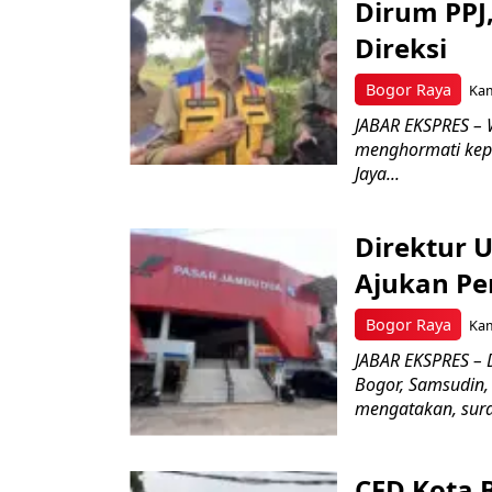
Dirum PPJ
Direksi
Bogor Raya
Kam
JABAR EKSPRES – 
menghormati kep
Jaya...
Direktur 
Ajukan Pe
Bogor Raya
Kam
JABAR EKSPRES – 
Bogor, Samsudin,
mengatakan, surat
CFD Kota 